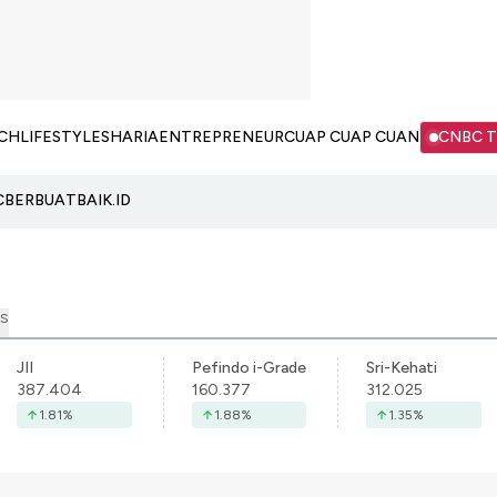
CH
LIFESTYLE
SHARIA
ENTREPRENEUR
CUAP CUAP CUAN
CNBC 
C
BERBUATBAIK.ID
S
JII
Pefindo i-Grade
Sri-Kehati
387.404
160.377
312.025
1.81
%
1.88
%
1.35
%