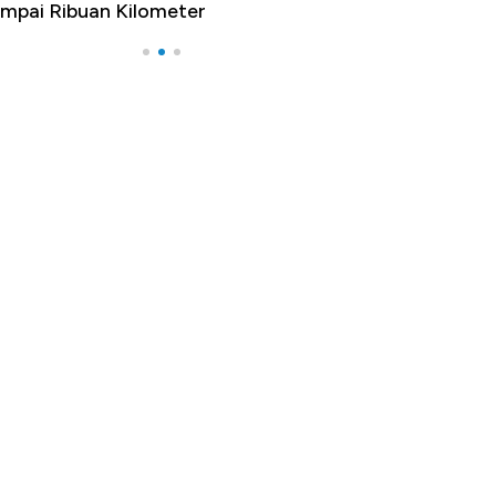
mpai Ribuan Kilometer
Melancong Luar 