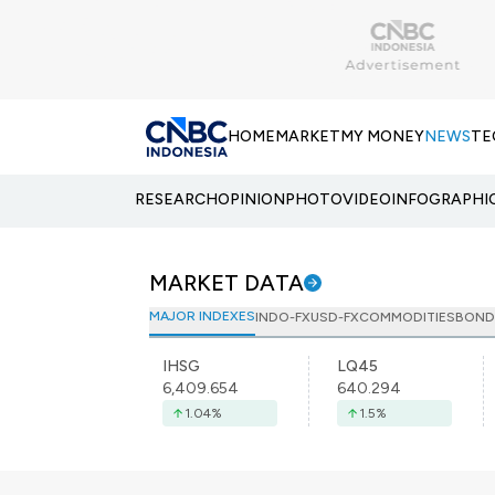
HOME
MARKET
MY MONEY
NEWS
TE
RESEARCH
OPINION
PHOTO
VIDEO
INFOGRAPHI
MARKET DATA
MAJOR INDEXES
INDO-FX
USD-FX
COMMODITIES
BOND
IHSG
LQ45
6,409.654
640.294
1.04
%
1.5
%