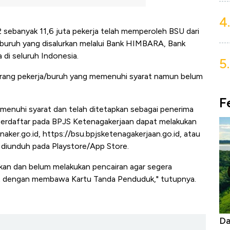
4.
 sebanyak 11,6 juta pekerja telah memperoleh BSU dari
/buruh yang disalurkan melalui Bank HIMBARA, Bank
 di seluruh Indonesia.
5.
ta orang pekerja/buruh yang memenuhi syarat namun belum
F
enuhi syarat dan telah ditetapkan sebagai penerima
terdaftar pada BPJS Ketenagakerjaan dapat melakukan
aker.go.id, https://bsu.bpjsketenagakerjaan.go.id, atau
t diunduh pada Playstore/App Store.
tapkan dan belum melakukan pencairan agar segera
t dengan membawa Kartu Tanda Penduduk," tutupnya.
Begini Cara Korsel atasi Panas Tanpa AC
Da