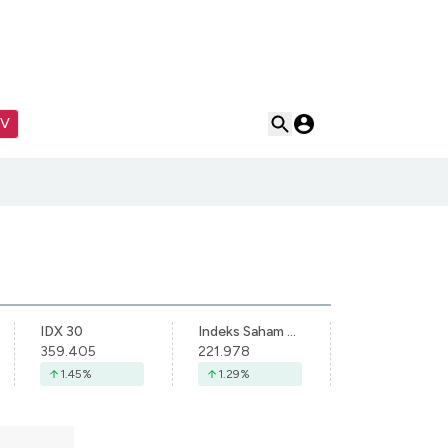
TV
IDX 30
Indeks Saham Syariah Indonesia
359.405
221.978
1.45
%
1.29
%