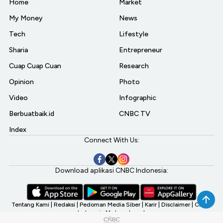
Home
Market
My Money
News
Tech
Lifestyle
Sharia
Entrepreneur
Cuap Cuap Cuan
Research
Opinion
Photo
Video
Infographic
Berbuatbaik.id
CNBC TV
Index
Connect With Us:
Download aplikasi CNBC Indonesia:
Tentang Kami
|
Redaksi
|
Pedoman Media Siber
|
Karir
|
Disclaimer
|
CNBC
Indonesia My Investment
©2026 CNBC Indonesia, A Transmedia Company