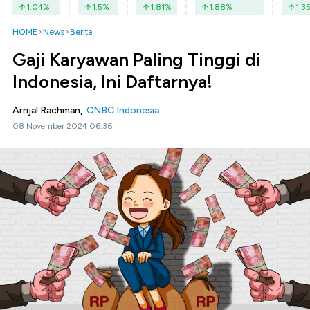
1.04
%
1.5
%
1.81
%
1.88
%
1.3
HOME
News
Berita
Gaji Karyawan Paling Tinggi di
Indonesia, Ini Daftarnya!
Arrijal Rachman,
CNBC Indonesia
08 November 2024 06:36