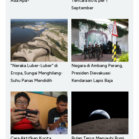
Ada Apa?
Tentara 80% per 1
September
"Neraka Luber-Luber" di
Negara di Ambang Perang,
Eropa, Sungai Menghilang-
Presiden Dievakuasi
Suhu Panas Mendidih
Kendaraan Lapis Baja
Cara Aktifkan Kuota
Bulan Terus Menjauhi Bumi,