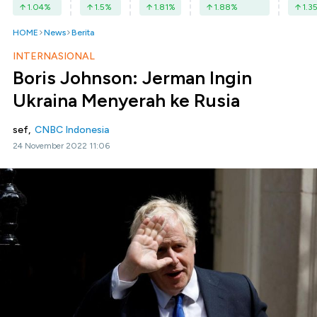
1.04
%
1.5
%
1.81
%
1.88
%
1.3
HOME
News
Berita
INTERNASIONAL
Boris Johnson: Jerman Ingin
Ukraina Menyerah ke Rusia
sef,
CNBC Indonesia
24 November 2022 11:06