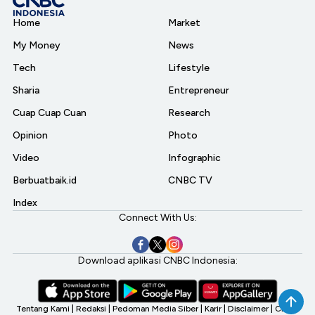
Home
Market
My Money
News
Tech
Lifestyle
Sharia
Entrepreneur
Cuap Cuap Cuan
Research
Opinion
Photo
Video
Infographic
Berbuatbaik.id
CNBC TV
Index
Connect With Us:
Download aplikasi CNBC Indonesia:
Tentang Kami
|
Redaksi
|
Pedoman Media Siber
|
Karir
|
Disclaimer
|
CNBC