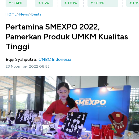
1.04
%
1.5
%
1.81
%
1.88
%
1.3
HOME
News
Berita
Pertamina SMEXPO 2022,
Pamerkan Produk UMKM Kualitas
Tinggi
Eqqi Syahputra,
CNBC Indonesia
23 November 2022 08:53