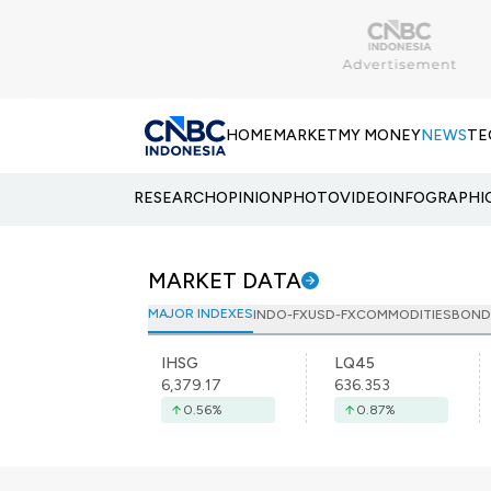
HOME
MARKET
MY MONEY
NEWS
TE
RESEARCH
OPINION
PHOTO
VIDEO
INFOGRAPHI
MARKET DATA
MAJOR INDEXES
INDO-FX
USD-FX
COMMODITIES
BOND
IHSG
LQ45
6,379.17
636.353
0.56
%
0.87
%