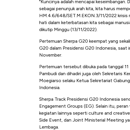
Harga Batu Bara Bangkit, Ad
"Kuncinya adalah mencapai keseimbangan.
sebagai penunjuk arah kita, kita harus memp
Baik Buat Pengusaha RI
HM.4.6/648/SET.M.EKON.3/11/2022 krisis m
hati dalam keterbatasan kita sebagai manusi
dikutip Minggu (13/11/2022).
Pertemuan Sherpa G20 keempat yang sekal
G20 dalam Presidensi G20 Indonesia, saat ini
November.
Pertemuan tersebut dibuka pada tanggal 11
Pambudi dan dihadiri juga oleh Sekretaris 
Moegiarso selaku Ketua Sekretariat Gabung
Indonesia.
Sherpa Track Presidensi G20 Indonesia send
Engagement Groups (EG). Selain itu, peran 
kegiatan lainnya seperti culture and creati
Side Event, dan Joint Ministerial Meeting 
Lembaga.