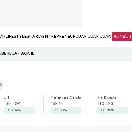
CH
LIFESTYLE
SHARIA
ENTREPRENEUR
CUAP CUAP CUAN
CNBC 
C
BERBUATBAIK.ID
S
JII
Pefindo i-Grade
Sri-Kehati
384.091
159.14
310.493
0.94
%
1.09
%
0.85
%