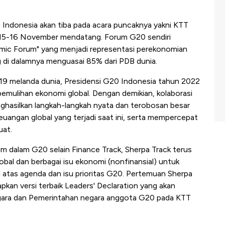
 Indonesia akan tiba pada acara puncaknya yakni KTT
a 15-16 November mendatang. Forum G20 sendiri
mic Forum" yang menjadi representasi perekonomian
 di dalamnya menguasai 85% dari PDB dunia.
19 melanda dunia, Presidensi G20 Indonesia tahun 2022
 pemulihan ekonomi global. Dengan demikian, kolaborasi
hasilkan langkah-langkah nyata dan terobosan besar
keuangan global yang terjadi saat ini, serta mempercepat
uat.
am dalam G20 selain Finance Track, Sherpa Track terus
bal dan berbagai isu ekonomi (nonfinansial) untuk
 atas agenda dan isu prioritas G20. Pertemuan Sherpa
kan versi terbaik Leaders' Declaration yang akan
egara dan Pemerintahan negara anggota G20 pada KTT