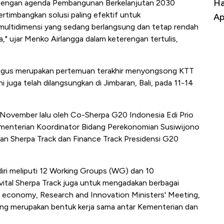
a Kabar
Harga Emas Jatuh Usai Terbang 3 Hari,
Do
 Dengan agenda Pembangunan Berkelanjutan 2030
ertimbangkan solusi paling efektif untuk
Apa yang Sebenarnya Terjadi?
Im
ultidimensi yang sedang berlangsung dan tetap rendah
a," ujar Menko Airlangga dalam keterengan tertulis,
igus merupakan pertemuan terakhir menyongsong KTT
 juga telah dilangsungkan di Jimbaran, Bali, pada 11-14
 November lalu oleh Co-Sherpa G20 Indonesia Edi Prio
Kementerian Koordinator Bidang Perekonomian Susiwijono
an Sherpa Track dan Finance Track Presidensi G20
iri meliputi 12 Working Groups (WG) dan 10
vital Sherpa Track juga untuk mengadakan berbagai
ve economy, Research and Innovation Ministers' Meeting,
yang merupakan bentuk kerja sama antar Kementerian dan