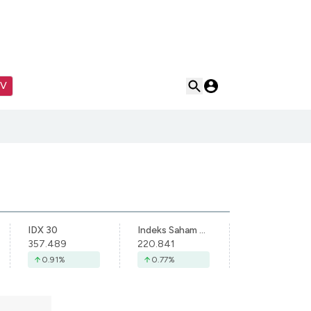
TV
IDX 30
Indeks Saham Syariah Indonesia
357.489
220.841
0.91
%
0.77
%