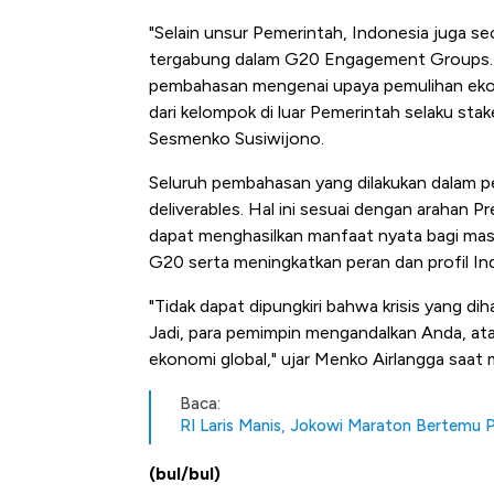
"Selain unsur Pemerintah, Indonesia juga s
tergabung dalam G20 Engagement Groups. T
pembahasan mengenai upaya pemulihan ekon
dari kelompok di luar Pemerintah selaku st
Sesmenko Susiwijono.
Seluruh pembahasan yang dilakukan dalam 
deliverables. Hal ini sesuai dengan arahan 
dapat menghasilkan manfaat nyata bagi masy
G20 serta meningkatkan peran dan profil I
"Tidak dapat dipungkiri bahwa krisis yang dih
Jadi, para pemimpin mengandalkan Anda, atas
ekonomi global," ujar Menko Airlangga saa
Baca:
RI Laris Manis, Jokowi Maraton Bertemu
(bul/bul)