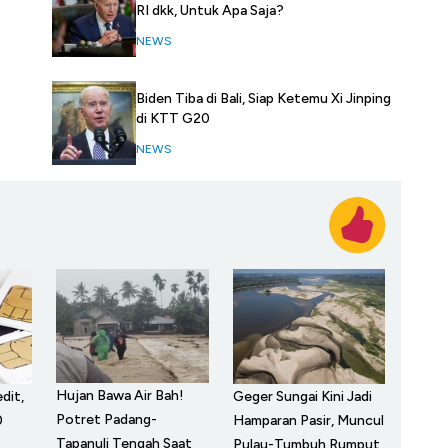
RI dkk, Untuk Apa Saja?
NEWS
Biden Tiba di Bali, Siap Ketemu Xi Jinping
di KTT G20
NEWS
Hujan Bawa Air Bah!
dit,
Geger Sungai Kini Jadi
Potret Padang-
0
Hamparan Pasir, Muncul
Tapanuli Tengah Saat
Pulau-Tumbuh Rumput