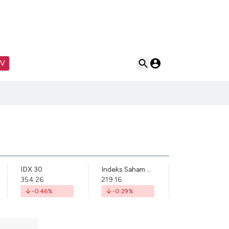
TV
IDX 30
Indeks Saham Syariah Indonesia
354.26
219.16
-0.46
%
-0.29
%