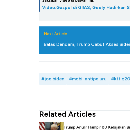
Saksikan video di bawah ini:
Video:Gaspol di GIIAS, Geely Hadirkan 
Next Article
Balas Dendam, Trump Cabut Akses Biden
#joe biden
#mobil antipeluru
#ktt g2
Related Articles
Trump Anulir Hampir 80 Kebijakan B