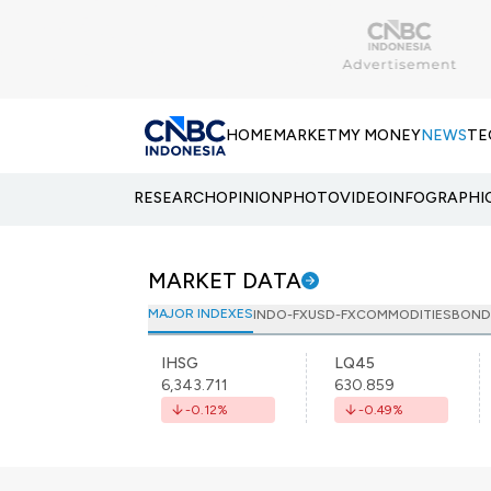
HOME
MARKET
MY MONEY
NEWS
TE
RESEARCH
OPINION
PHOTO
VIDEO
INFOGRAPHI
MARKET DATA
MAJOR INDEXES
INDO-FX
USD-FX
COMMODITIES
BOND
IHSG
LQ45
6,343.711
630.859
-0.12
%
-0.49
%