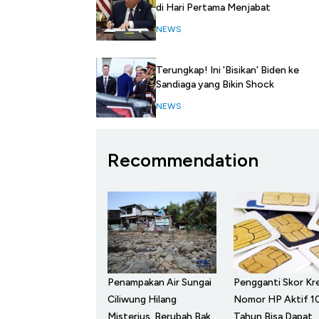
di Hari Pertama Menjabat
NEWS
Terungkap! Ini 'Bisikan' Biden ke
Sandiaga yang Bikin Shock
NEWS
Recommendation
Penampakan Air Sungai
Pengganti Skor Kre
Ciliwung Hilang
Nomor HP Aktif 1
Misterius, Berubah Bak
Tahun Bisa Dapat