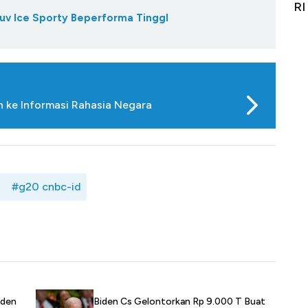
Alas Kaki Tumbuh Double Digit
RI
Suv Ice Sporty Beperforma TinggI
 ke Informasi Rahasia Negara
0
#g20 cnbc-id
iden
Biden Cs Gelontorkan Rp 9.000 T Buat