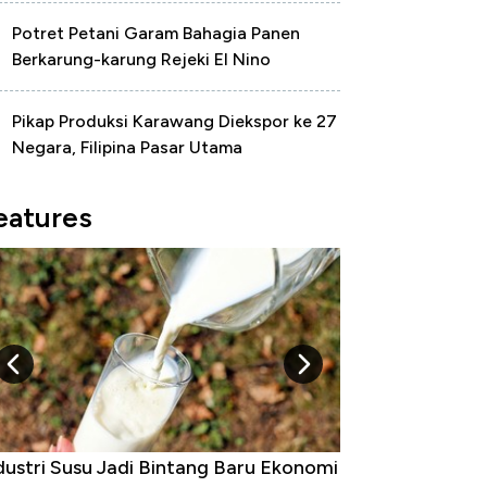
Potret Petani Garam Bahagia Panen
Berkarung-karung Rejeki El Nino
Pikap Produksi Karawang Diekspor ke 27
Negara, Filipina Pasar Utama
eatures
dustri Susu Jadi Bintang Baru Ekonomi
5 Raja Ekonomi 