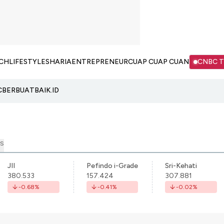
CH
LIFESTYLE
SHARIA
ENTREPRENEUR
CUAP CUAP CUAN
CNBC 
C
BERBUATBAIK.ID
S
JII
Pefindo i-Grade
Sri-Kehati
380.533
157.424
307.881
-0.68
%
-0.41
%
-0.02
%