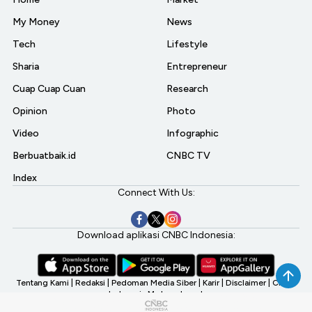
My Money
News
Tech
Lifestyle
Sharia
Entrepreneur
Cuap Cuap Cuan
Research
Opinion
Photo
Video
Infographic
Berbuatbaik.id
CNBC TV
Index
Connect With Us:
Download aplikasi CNBC Indonesia:
Tentang Kami
|
Redaksi
|
Pedoman Media Siber
|
Karir
|
Disclaimer
|
CNBC
Indonesia My Investment
©2026 CNBC Indonesia, A Transmedia Company