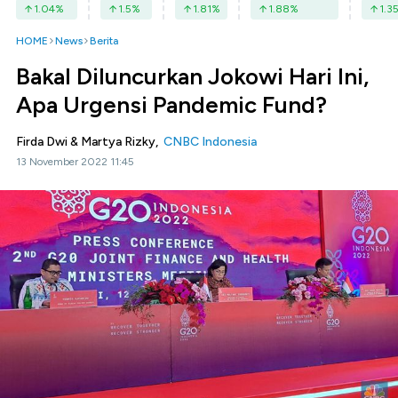
1.04
%
1.5
%
1.81
%
1.88
%
1.3
HOME
News
Berita
Bakal Diluncurkan Jokowi Hari Ini,
Apa Urgensi Pandemic Fund?
Firda Dwi & Martya Rizky,
CNBC Indonesia
13 November 2022 11:45