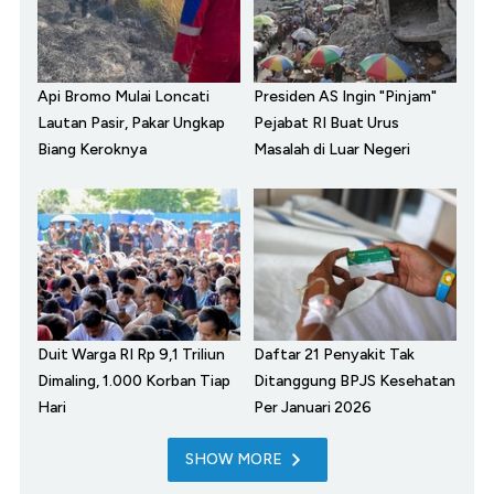
Api Bromo Mulai Loncati
Presiden AS Ingin "Pinjam"
Lautan Pasir, Pakar Ungkap
Pejabat RI Buat Urus
Biang Keroknya
Masalah di Luar Negeri
Duit Warga RI Rp 9,1 Triliun
Daftar 21 Penyakit Tak
Dimaling, 1.000 Korban Tiap
Ditanggung BPJS Kesehatan
Hari
Per Januari 2026
SHOW MORE