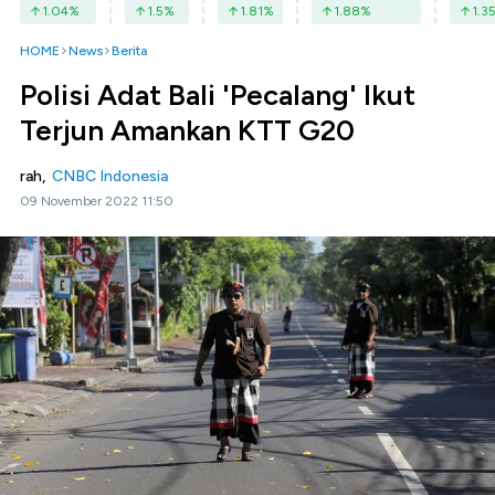
1.04
%
1.5
%
1.81
%
1.88
%
1.3
HOME
News
Berita
Polisi Adat Bali 'Pecalang' Ikut
Terjun Amankan KTT G20
rah,
CNBC Indonesia
09 November 2022 11:50