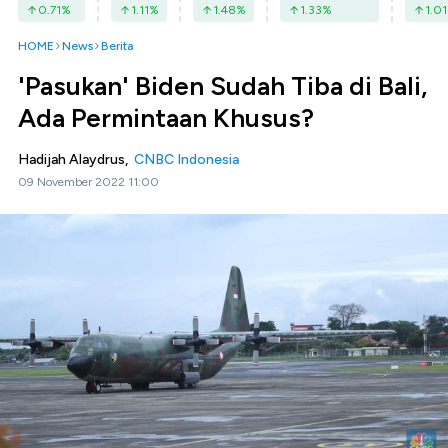
0.71
%
1.11
%
1.48
%
1.33
%
1.01
HOME
News
Berita
'Pasukan' Biden Sudah Tiba di Bali,
Ada Permintaan Khusus?
Hadijah Alaydrus,
CNBC Indonesia
09 November 2022 11:00