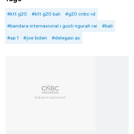
#ktt g20
#ktt g20 bali
#g20 cnbc-id
#bandara internasional i gusti ngurah rai
#bali
#ap 1
#joe biden
#delegasi as