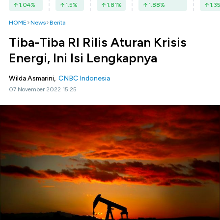
1.04
%
1.5
%
1.81
%
1.88
%
1.3
HOME
News
Berita
Tiba-Tiba RI Rilis Aturan Krisis
Energi, Ini Isi Lengkapnya
Wilda Asmarini,
CNBC Indonesia
07 November 2022 15:25