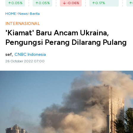
0.05
%
0.05
%
-0.06
%
0.17
%
HOME
News
Berita
INTERNASIONAL
'Kiamat' Baru Ancam Ukraina,
Pengungsi Perang Dilarang Pulang
sef,
CNBC Indonesia
26 October 2022 07:00