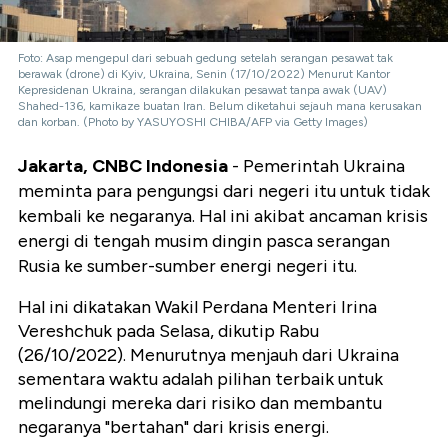
Foto: Asap mengepul dari sebuah gedung setelah serangan pesawat tak
berawak (drone) di Kyiv, Ukraina, Senin (17/10/2022) Menurut Kantor
Kepresidenan Ukraina, serangan dilakukan pesawat tanpa awak (UAV)
Shahed-136, kamikaze buatan Iran. Belum diketahui sejauh mana kerusakan
dan korban. (Photo by YASUYOSHI CHIBA/AFP via Getty Images)
Jakarta, CNBC Indonesia
- Pemerintah Ukraina
meminta para pengungsi dari negeri itu untuk tidak
kembali ke negaranya. Hal ini akibat ancaman krisis
energi di tengah musim dingin pasca serangan
Rusia ke sumber-sumber energi negeri itu.
Hal ini dikatakan Wakil Perdana Menteri Irina
Vereshchuk pada Selasa, dikutip Rabu
(26/10/2022). Menurutnya menjauh dari Ukraina
sementara waktu adalah pilihan terbaik untuk
melindungi mereka dari risiko dan membantu
negaranya "bertahan" dari krisis energi.