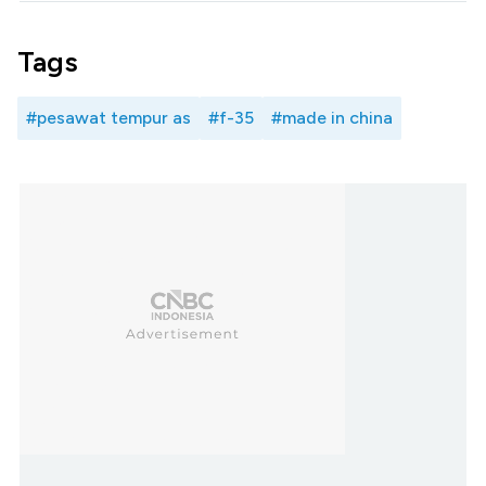
Tags
#pesawat tempur as
#f-35
#made in china