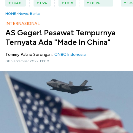
1.04
%
1.5
%
1.81
%
1.88
%
1.3
HOME
News
Berita
INTERNASIONAL
AS Geger! Pesawat Tempurnya
Ternyata Ada "Made In China"
Tommy Patrio Sorongan,
CNBC Indonesia
08 September 2022 13:00