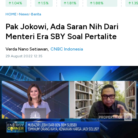
1.04
%
1.5
%
1.81
%
1.88
%
1.3
HOME
News
Berita
Pak Jokowi, Ada Saran Nih Dari
Menteri Era SBY Soal Pertalite
Verda Nano Setiawan,
CNBC Indonesia
29 August 2022 12:35