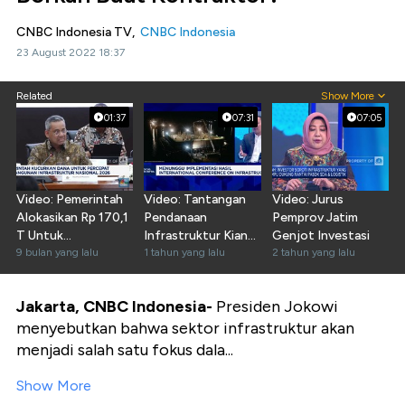
CNBC Indonesia TV,
CNBC Indonesia
23 August 2022 18:37
Related
Show More
01:37
07:31
07:05
Video: Pemerintah
Video: Tantangan
Video: Jurus
Alokasikan Rp 170,1
Pendanaan
Pemprov Jatim
T Untuk
Infrastruktur Kian
Genjot Investasi
Infrastruktur 2026
9 bulan yang lalu
Nyata Bagi RI
1 tahun yang lalu
2 tahun yang lalu
Jakarta, CNBC Indonesia-
Presiden Jokowi
menyebutkan bahwa sektor infrastruktur akan
menjadi salah satu fokus dala...
Show More