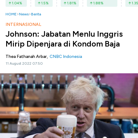
1.04
%
1.5
%
1.81
%
1.88
%
1.3
HOME
News
Berita
INTERNASIONAL
Johnson: Jabatan Menlu Inggris
Mirip Dipenjara di Kondom Baja
Thea Fathanah Arbar,
CNBC Indonesia
11 August 2022 07:50