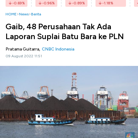
-0.69
%
-0.96
%
-0.89
%
-1.18
%
HOME
News
Berita
Gaib, 48 Perusahaan Tak Ada
Laporan Suplai Batu Bara ke PLN
Pratama Guitarra,
CNBC Indonesia
09 August 2022 11:51