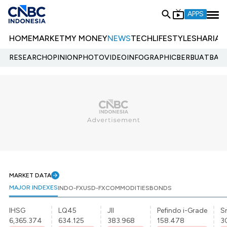
APPS
HOME
MARKET
MY MONEY
NEWS
TECH
LIFESTYLE
SHARIA
E
RESEARCH
OPINION
PHOTO
VIDEO
INFOGRAPHIC
BERBUATBAIK.
MARKET DATA
MAJOR INDEXES
INDO-FX
USD-FX
COMMODITIES
BONDS
IHSG
LQ45
JII
Pefindo i-Grade
Sr
6,365.374
634.125
383.968
158.478
3