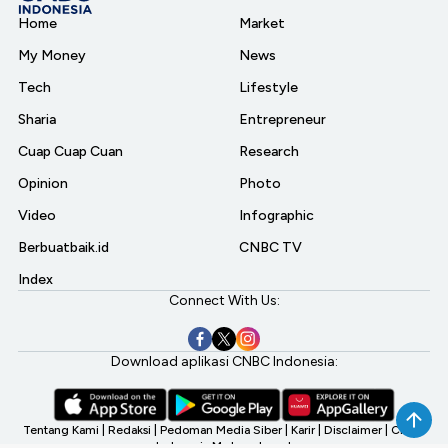
Home
Market
My Money
News
Tech
Lifestyle
Sharia
Entrepreneur
Cuap Cuap Cuan
Research
Opinion
Photo
Video
Infographic
Berbuatbaik.id
CNBC TV
Index
Connect With Us:
Download aplikasi CNBC Indonesia:
Tentang Kami
|
Redaksi
|
Pedoman Media Siber
|
Karir
|
Disclaimer
|
CNBC
Indonesia My Investment