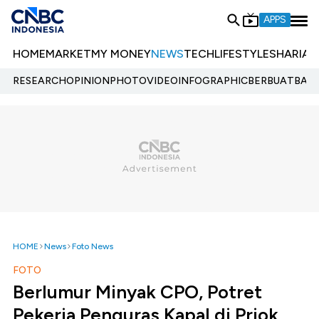
APPS
HOME
MARKET
MY MONEY
NEWS
TECH
LIFESTYLE
SHARIA
E
RESEARCH
OPINION
PHOTO
VIDEO
INFOGRAPHIC
BERBUATBAIK.
HOME
News
Foto News
FOTO
Berlumur Minyak CPO, Potret
Pekerja Penguras Kapal di Priok