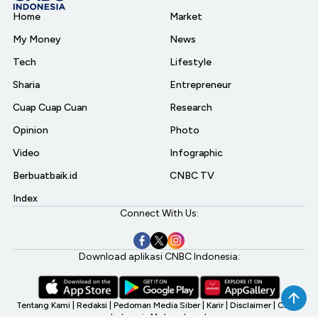
Home
Market
My Money
News
Tech
Lifestyle
Sharia
Entrepreneur
Cuap Cuap Cuan
Research
Opinion
Photo
Video
Infographic
Berbuatbaik.id
CNBC TV
Index
Connect With Us:
Download aplikasi CNBC Indonesia:
Tentang Kami
|
Redaksi
|
Pedoman Media Siber
|
Karir
|
Disclaimer
|
CNBC
Indonesia My Investment