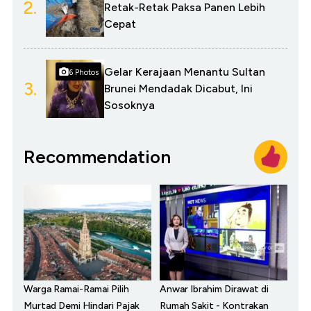
2.
Retak-Retak Paksa Panen Lebih
Cepat
Gelar Kerajaan Menantu Sultan
6 Photos
3.
Brunei Mendadak Dicabut, Ini
Sosoknya
Recommendation
Warga Ramai-Ramai Pilih
Anwar Ibrahim Dirawat di
Murtad Demi Hindari Pajak
Rumah Sakit - Kontrakan