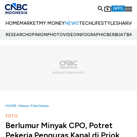
APPS
HOME
MARKET
MY MONEY
NEWS
TECH
LIFESTYLE
SHARIA
E
RESEARCH
OPINION
PHOTO
VIDEO
INFOGRAPHIC
BERBUATBAIK.
HOME
News
Foto News
FOTO
Berlumur Minyak CPO, Potret
Pekerja Penguras Kapal di Priok