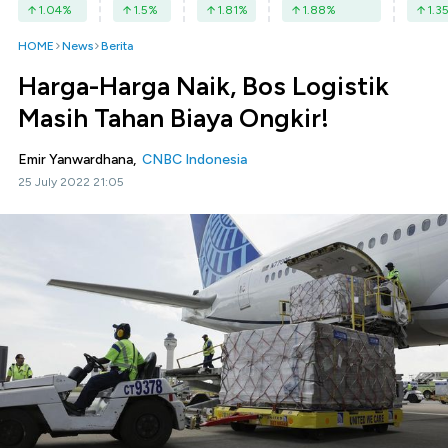
1.04
%
1.5
%
1.81
%
1.88
%
1.3
HOME
News
Berita
Harga-Harga Naik, Bos Logistik
Masih Tahan Biaya Ongkir!
Emir Yanwardhana,
CNBC Indonesia
25 July 2022 21:05