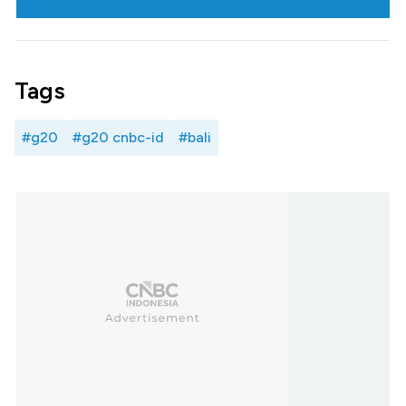
Tags
#g20
#g20 cnbc-id
#bali