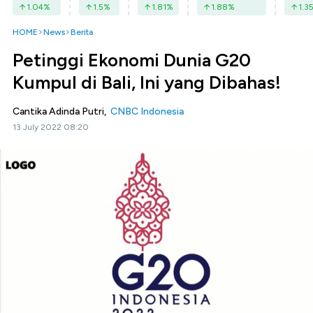
1.04
%
1.5
%
1.81
%
1.88
%
1.3
HOME
News
Berita
Petinggi Ekonomi Dunia G20
Kumpul di Bali, Ini yang Dibahas!
Cantika Adinda Putri,
CNBC Indonesia
13 July 2022 08:20