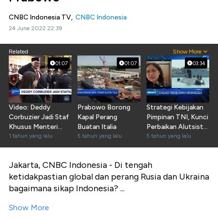
CNBC Indonesia TV,
CNBC Indonesia
24 June 2022 22:39
Related
Show More
01:07
01:07
03:34
Video: Deddy
Prabowo Borong
Strategi Kebijakan
Corbuzier Jadi Staf
Kapal Perang
Pimpinan TNI, Kunci
Khusus Menteri
Buatan Italia
Perbaikan Alutsista
Pertahanan
1 tahun yang lalu
5 tahun yang lalu
RI
5 tahun yang lalu
Jakarta, CNBC Indonesia - Di tengah
ketidakpastian global dan perang Rusia dan Ukraina
bagaimana sikap Indonesia? ...
Show More