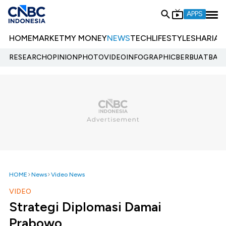
APPS
HOME
MARKET
MY MONEY
NEWS
TECH
LIFESTYLE
SHARIA
E
RESEARCH
OPINION
PHOTO
VIDEO
INFOGRAPHIC
BERBUATBAIK.
HOME
News
Video News
VIDEO
Strategi Diplomasi Damai
Prabowo