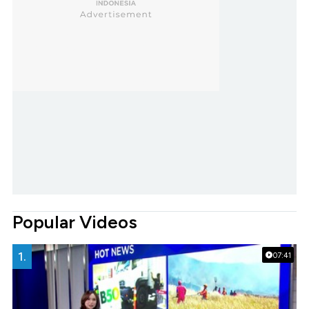
Popular Videos
1.
07:41