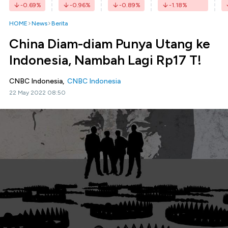
-0.69
%
-0.96
%
-0.89
%
-1.18
%
HOME
News
Berita
China Diam-diam Punya Utang ke
Indonesia, Nambah Lagi Rp17 T!
CNBC Indonesia,
CNBC Indonesia
22 May 2022 08:50