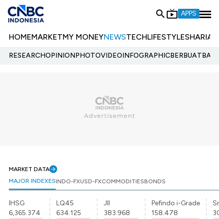
APPS
HOME
MARKET
MY MONEY
NEWS
TECH
LIFESTYLE
SHARIA
E
RESEARCH
OPINION
PHOTO
VIDEO
INFOGRAPHIC
BERBUATBAIK.
MARKET DATA
MAJOR INDEXES
INDO-FX
USD-FX
COMMODITIES
BONDS
IHSG
LQ45
JII
Pefindo i-Grade
Sr
6,365.374
634.125
383.968
158.478
3