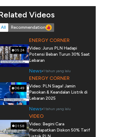
Related Videos
All
Recommendation
ENERGY CORNER
Video: Jurus PLN Hadapi
05:24
Potensi Beban Turun 30% Saat
Lebaran
News
1 tahun yang lalu
ENERGY CORNER
Video: PLN Siaga! Jamin
06:49
Pasokan & Keandalan Listrik di
Lebaran 2025
News
1 tahun yang lalu
VIDEO
Video: Begini Cara
01:58
Mendapatkan Diskon 50% Tarif
Listrik PLN