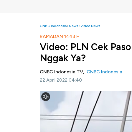
CNBC Indonesia
News
Video News
RAMADAN 1443 H
Video: PLN Cek Pasok
Nggak Ya?
CNBC Indonesia TV,
CNBC Indonesia
22 April 2022 04:40
Jakarta, CNBC Indonesia -
Direktur Utama 
untuk pastikan pasokan listrik
menjelang hari 
unit PLN di seluruh Indonesia, terungkap to
mencapai 64,3 Gigawatt dengan total beba
saat Idul fitri. Untuk mendukung operasion
seperti batu bara, gas dan bahan bakar miny