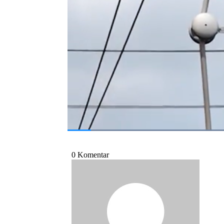
hari.
Simak selengkapnya di CNBC Indonesia, Ka
Bagikan:
#pasokan listrik
#pln
#lebaran