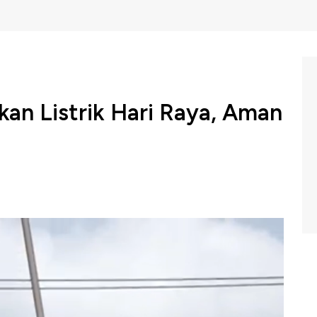
an Listrik Hari Raya, Aman
PLN, Darmawan Prasodjo pantau apel siaga Idul Fitri
raya Idul Fitri 1443 Hijriah.
Dalam telekonferensi dengan
tal kapasitas pembangkit terpasang di Indonesia
n puncak diperkirakan mencapai 34,27 Gigawatt pada
al pembangkit PLN memastikan pasokan energi primer
ak dalam kondisi aman dengan hari operasional di atas 15