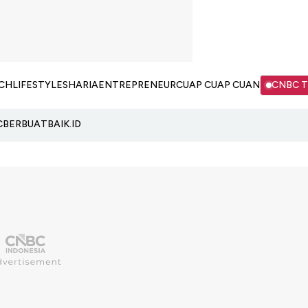
CH
LIFESTYLE
SHARIA
ENTREPRENEUR
CUAP CUAP CUAN
CNBC 
C
BERBUATBAIK.ID