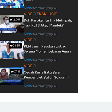
News
2 tahun yang lalu
VIDEO EKSKLUSIF
12:08
Duh Pasokan Listrik Melimpah,
Tapi PLTS Atap Mandek?
News
4 tahun yang lalu
VIDEO
01:55
PLN Jamin Pasokan Listrik
Selama Momen Lebaran Aman
News
4 tahun yang lalu
VIDEO
07:11
Cegah Krisis Batu Bara,
Pembangkit Butuh Solusi Ini!
News
4 tahun yang lalu