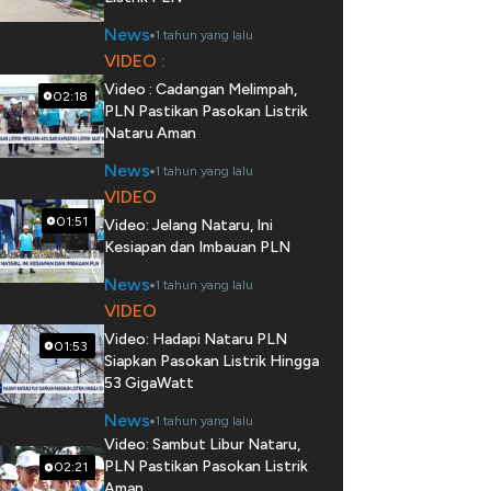
News
1 tahun yang lalu
VIDEO :
Video : Cadangan Melimpah,
02:18
PLN Pastikan Pasokan Listrik
Nataru Aman
News
1 tahun yang lalu
VIDEO
01:51
Video: Jelang Nataru, Ini
Kesiapan dan Imbauan PLN
News
1 tahun yang lalu
VIDEO
Video: Hadapi Nataru PLN
01:53
Siapkan Pasokan Listrik Hingga
53 GigaWatt
News
1 tahun yang lalu
Video: Sambut Libur Nataru,
PLN Pastikan Pasokan Listrik
02:21
Aman