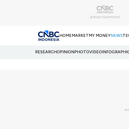
HOME
MARKET
MY MONEY
NEWS
TE
RESEARCH
OPINION
PHOTO
VIDEO
INFOGRAPHI