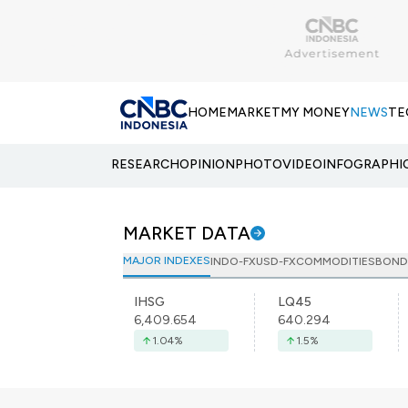
HOME
MARKET
MY MONEY
NEWS
TE
RESEARCH
OPINION
PHOTO
VIDEO
INFOGRAPHI
MARKET DATA
MAJOR INDEXES
INDO-FX
USD-FX
COMMODITIES
BOND
IHSG
LQ45
6,409.654
640.294
1.04
%
1.5
%