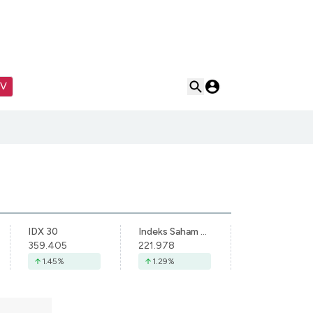
TV
IDX 30
Indeks Saham Syariah Indonesia
359.405
221.978
1.45
%
1.29
%