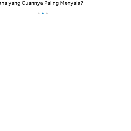
na yang Cuannya Paling Menyala?
Pengangguran Te