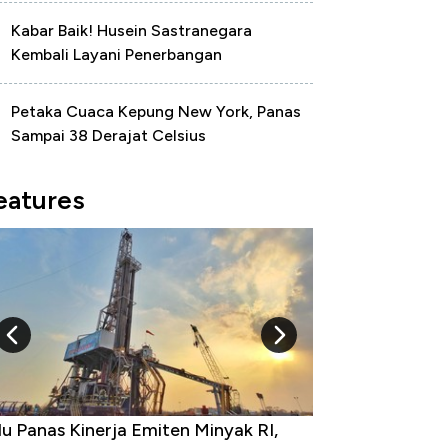
Kabar Baik! Husein Sastranegara
Kembali Layani Penerbangan
Petaka Cuaca Kepung New York, Panas
Sampai 38 Derajat Celsius
eatures
u Panas Kinerja Emiten Minyak RI,
10 Provinsi den