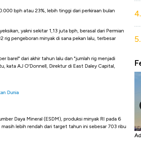
.000 bph atau 23%, lebih tinggi dari perkiraan bulan
4.
ksikan, yakni sekitar 1,13 juta bph, berasal dari Permian
5.
32 rig pengeboran minyak di sana pekan lalu, terbesar
r barel" dari akhir tahun lalu dan "jumlah rig menjadi
F
u, kata AJ O'Donnell, Direktur di East Daley Capital,
kan Dunia
umber Daya Mineral (ESDM), produksi minyak RI pada 6
 masih lebih rendah dari target tahun ini sebesar 703 ribu
Kongo Tutup Keran Ekspor, Harga
Ad