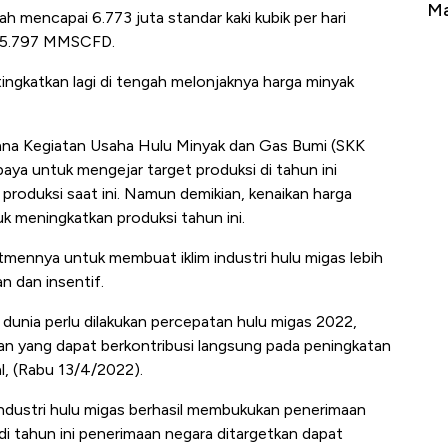
Tembaga Terbang ke Zona Berbahaya
Ma
ah mencapai 6.773 juta standar kaki kubik per hari
ni 5.797 MMSCFD.
itingkatkan lagi di tengah melonjaknya harga minyak
ana Kegiatan Usaha Hulu Minyak dan Gas Bumi (SKK
ya untuk mengejar target produksi di tahun ini
roduksi saat ini. Namun demikian, kenaikan harga
 meningkatkan produksi tahun ini.
mennya untuk membuat iklim industri hulu migas lebih
n dan insentif.
nia perlu dilakukan percepatan hulu migas 2022,
yang dapat berkontribusi langsung pada peningkatan
al, (Rabu 13/4/2022).
ndustri hulu migas berhasil membukukan penerimaan
di tahun ini penerimaan negara ditargetkan dapat