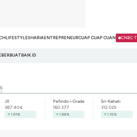
CH
LIFESTYLE
SHARIA
ENTREPRENEUR
CUAP CUAP CUAN
CNBC 
C
BERBUATBAIK.ID
S
JII
Pefindo i-Grade
Sri-Kehati
387.404
160.377
312.025
1.81
%
1.88
%
1.35
%