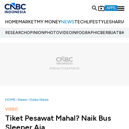
APPS
HOME
MARKET
MY MONEY
NEWS
TECH
LIFESTYLE
SHARIA
E
RESEARCH
OPINION
PHOTO
VIDEO
INFOGRAPHIC
BERBUATBAIK.
HOME
News
Video News
VIDEO
Tiket Pesawat Mahal? Naik Bus
Sleeper Aja