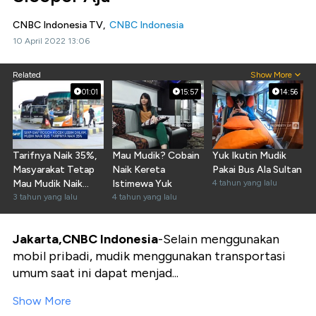
CNBC Indonesia TV,
CNBC Indonesia
10 April 2022 13:06
Related
Show More
01:01
15:57
14:56
Tarifnya Naik 35%,
Mau Mudik? Cobain
Yuk Ikutin Mudik
Masyarakat Tetap
Naik Kereta
Pakai Bus Ala Sultan
Mau Mudik Naik
Istimewa Yuk
4 tahun yang lalu
Bus?
3 tahun yang lalu
4 tahun yang lalu
Jakarta,CNBC Indonesia
-Selain menggunakan
mobil pribadi, mudik menggunakan transportasi
umum saat ini dapat menjad...
Show More