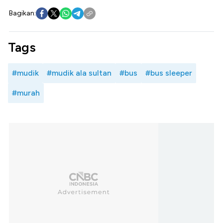
Bagikan:
Tags
#mudik
#mudik ala sultan
#bus
#bus sleeper
#murah