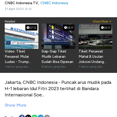
CNBC Indonesia TV,
CNBC Indonesia
21 April 2023 12:12
Related
Show More
07:12
03:17
03:17
Video: Tiket
Siap-Siap Tiket
Tiket Pesawat
Pesawat Mulai
Mudik Lebaran
Mahal & Usulan
Ludes - Trump
Sudah Bisa Dipesan
Jokowi Undang
Terapkan Tarif
1 tahun yang lalu
6 tahun yang lalu
Maskapai Asing
7 tahun yang lalu
Impor
Jakarta, CNBC Indonesia - Puncak arus mudik pada
H-1 lebaran Idul Fitri 2023 terlihat di Bandara
Internasional Soe...
Show More