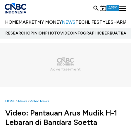
APPS
HOME
MARKET
MY MONEY
NEWS
TECH
LIFESTYLE
SHARIA
E
RESEARCH
OPINION
PHOTO
VIDEO
INFOGRAPHIC
BERBUATBAIK.
HOME
News
Video News
Video: Pantauan Arus Mudik H-1
Lebaran di Bandara Soetta