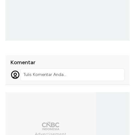
Komentar
Tulis Komentar Anda...