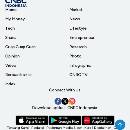
Home
Market
My Money
News
Tech
Lifestyle
Sharia
Entrepreneur
Cuap Cuap Cuan
Research
Opinion
Photo
Video
Infographic
Berbuatbaik.id
CNBC TV
Index
Connect With Us:
Download aplikasi CNBC Indonesia:
Tentang Kami
|
Redaksi
|
Pedoman Media Siber
|
Karir
|
Disclaimer
|
CNBC