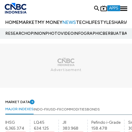
APPS
HOME
MARKET
MY MONEY
NEWS
TECH
LIFESTYLE
SHARIA
E
RESEARCH
OPINION
PHOTO
VIDEO
INFOGRAPHIC
BERBUATBAIK.
MARKET DATA
MAJOR INDEXES
INDO-FX
USD-FX
COMMODITIES
BONDS
IHSG
LQ45
JII
Pefindo i-Grade
Sr
6,365.374
634.125
383.968
158.478
3