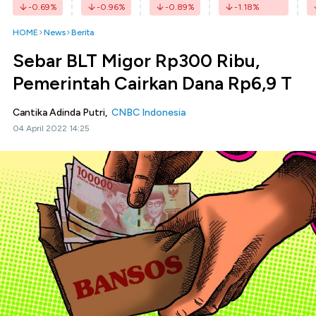
-0.69
%
-0.96
%
-0.89
%
-1.18
%
HOME
News
Berita
Sebar BLT Migor Rp300 Ribu,
Pemerintah Cairkan Dana Rp6,9 T
Cantika Adinda Putri,
CNBC Indonesia
04 April 2022 14:25