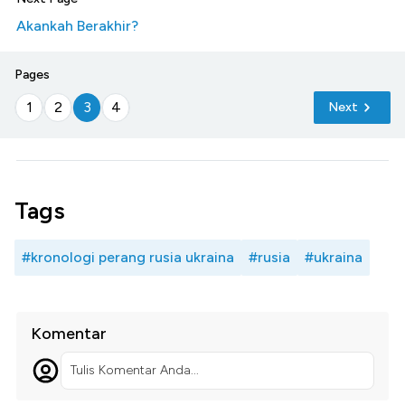
Akankah Berakhir?
Pages
1
2
3
4
Next
Tags
#kronologi perang rusia ukraina
#rusia
#ukraina
Komentar
Tulis Komentar Anda...