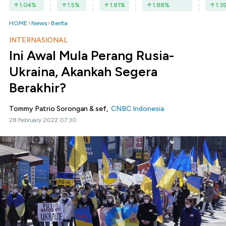
1.04
%
1.5
%
1.81
%
1.88
%
1.3
HOME
News
Berita
INTERNASIONAL
Ini Awal Mula Perang Rusia-
Ukraina, Akankah Segera
Berakhir?
Tommy Patrio Sorongan & sef,
CNBC Indonesia
28 February 2022 07:30