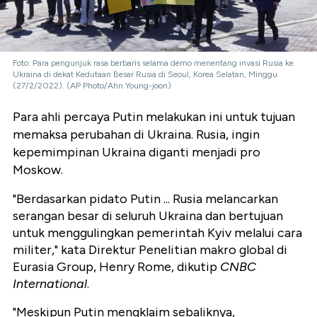
Foto: Para pengunjuk rasa berbaris selama demo menentang invasi Rusia ke
Ukraina di dekat Kedutaan Besar Rusia di Seoul, Korea Selatan, Minggu
(27/2/2022). (AP Photo/Ahn Young-joon)
Para ahli percaya Putin melakukan ini untuk tujuan
memaksa perubahan di Ukraina. Rusia, ingin
kepemimpinan Ukraina diganti menjadi pro
Moskow.
"Berdasarkan pidato Putin ... Rusia melancarkan
serangan besar di seluruh Ukraina dan bertujuan
untuk menggulingkan pemerintah Kyiv melalui cara
militer," kata Direktur Penelitian makro global di
Eurasia Group, Henry Rome, dikutip
CNBC
International
.
"Meskipun Putin mengklaim sebaliknya,