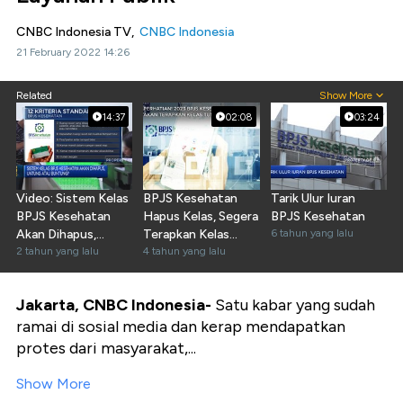
CNBC Indonesia TV,
CNBC Indonesia
21 February 2022 14:26
Related
Show More
14:37
02:08
03:24
Video: Sistem Kelas
BPJS Kesehatan
Tarik Ulur Iuran
BPJS Kesehatan
Hapus Kelas, Segera
BPJS Kesehatan
Akan Dihapus,
Terapkan Kelas
6 tahun yang lalu
Untung atau
2 tahun yang lalu
Standar!
4 tahun yang lalu
Buntung?
Jakarta, CNBC Indonesia-
Satu kabar yang sudah
ramai di sosial media dan kerap mendapatkan
protes dari masyarakat,...
Show More