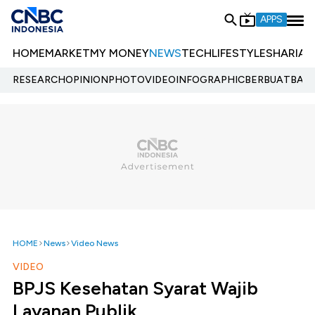
APPS
HOME
MARKET
MY MONEY
NEWS
TECH
LIFESTYLE
SHARIA
E
RESEARCH
OPINION
PHOTO
VIDEO
INFOGRAPHIC
BERBUATBAIK.
HOME
News
Video News
VIDEO
BPJS Kesehatan Syarat Wajib
Layanan Publik