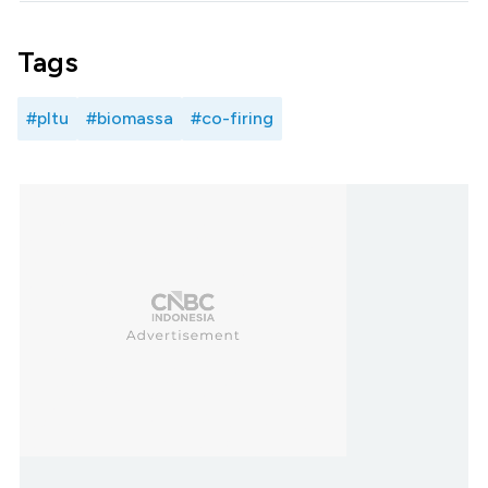
Tags
#pltu
#biomassa
#co-firing