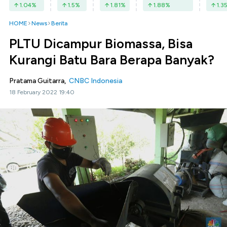
1.04
%
1.5
%
1.81
%
1.88
%
1.3
HOME
News
Berita
PLTU Dicampur Biomassa, Bisa
Kurangi Batu Bara Berapa Banyak?
Pratama Guitarra,
CNBC Indonesia
18 February 2022 19:40