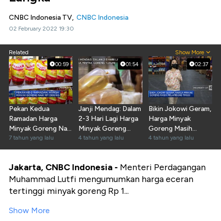
CNBC Indonesia TV,
CNBC Indonesia
02 February 2022 19:30
Related
Show More
00:59
01:54
02:37
Pekan Kedua
Janji Mendag: Dalam
Bikin Jokowi Geram,
Ramadan Harga
2-3 Hari Lagi Harga
Harga Minyak
Minyak Goreng Naik
Minyak Goreng
Goreng Masih
Rp. 1.300/Kg
7 tahun yang lalu
Turun!
4 tahun yang lalu
Tinggi
4 tahun yang lalu
Jakarta, CNBC Indonesia -
Menteri Perdagangan
Muhammad Lutfi mengumumkan harga eceran
tertinggi minyak goreng Rp 1...
Show More