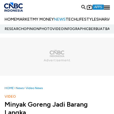
APPS
HOME
MARKET
MY MONEY
NEWS
TECH
LIFESTYLE
SHARIA
E
RESEARCH
OPINION
PHOTO
VIDEO
INFOGRAPHIC
BERBUATBAIK.
HOME
News
Video News
VIDEO
Minyak Goreng Jadi Barang
Langka