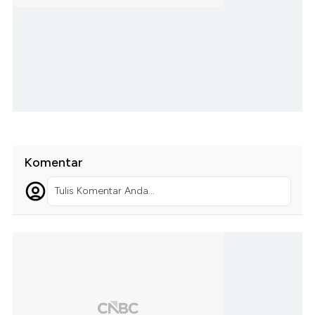
Komentar
Tulis Komentar Anda...