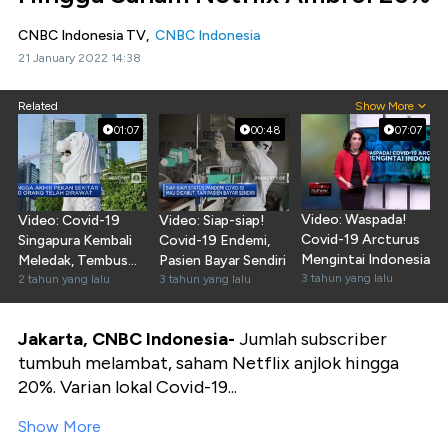
CNBC Indonesia TV,
CNBC Indonesia
21 January 2022 14:38
Related
Show More
01:07
00:48
07:07
Video: Waspada!
Video: Covid-19
Video: Siap-siap!
Covid-19 Arcturus
Singapura Kembali
Covid-19 Endemi,
Mengintai Indonesia
Meledak, Tembus
Pasien Bayar Sendiri
3 tahun yang lalu
250 Ribu Kasus
2 tahun yang lalu
3 tahun yang lalu
Jakarta, CNBC Indonesia-
Jumlah subscriber
tumbuh melambat, saham Netflix anjlok hingga
20%. Varian lokal Covid-19...
Show More