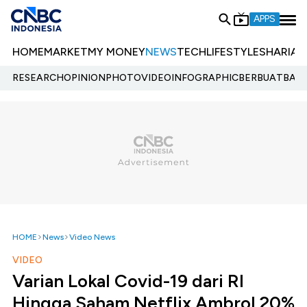
APPS
HOME
MARKET
MY MONEY
NEWS
TECH
LIFESTYLE
SHARIA
E
RESEARCH
OPINION
PHOTO
VIDEO
INFOGRAPHIC
BERBUATBAIK.
HOME
News
Video News
VIDEO
Varian Lokal Covid-19 dari RI
Hingga Saham Netflix Ambrol 20%