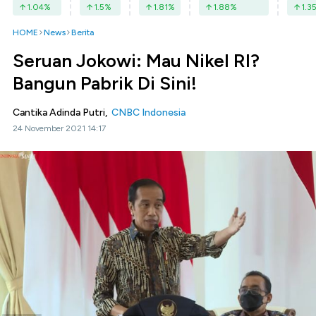
1.04
%
1.5
%
1.81
%
1.88
%
1.3
HOME
News
Berita
Seruan Jokowi: Mau Nikel RI?
Bangun Pabrik Di Sini!
Cantika Adinda Putri,
CNBC Indonesia
24 November 2021 14:17