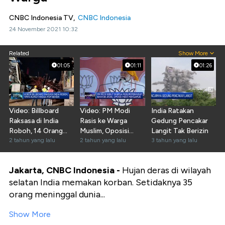
CNBC Indonesia TV,
CNBC Indonesia
24 November 2021 10:32
Related
Show More
01:05
01:11
01:26
Video: Billboard
Video: PM Modi
India Ratakan
Raksasa di India
Rasis ke Warga
Gedung Pencakar
Roboh, 14 Orang
Muslim, Oposisi
Langit Tak Berizin
Tewas
2 tahun yang lalu
India Ngamuk
2 tahun yang lalu
3 tahun yang lalu
Jakarta, CNBC Indonesia -
Hujan deras di wilayah
selatan India memakan korban. Setidaknya 35
orang meninggal dunia...
Show More