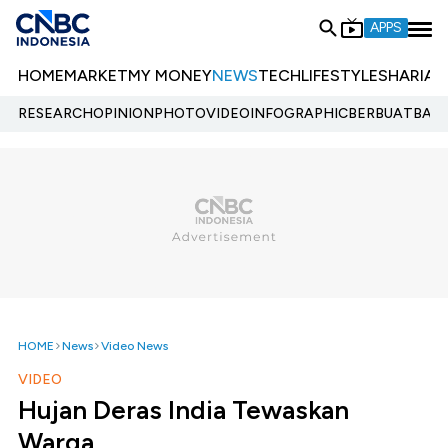
APPS
HOME
MARKET
MY MONEY
NEWS
TECH
LIFESTYLE
SHARIA
E
RESEARCH
OPINION
PHOTO
VIDEO
INFOGRAPHIC
BERBUATBAIK.
HOME
News
Video News
VIDEO
Hujan Deras India Tewaskan
Warga