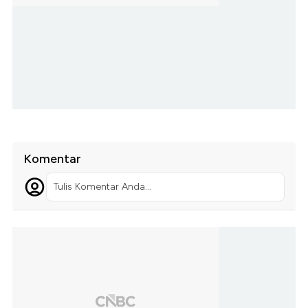
Komentar
Tulis Komentar Anda...