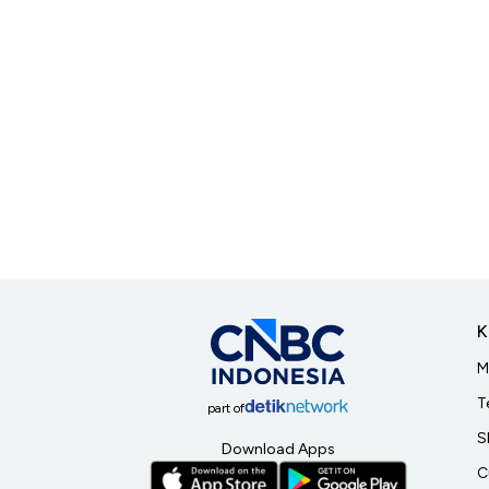
K
M
T
part of
S
Download Apps
C