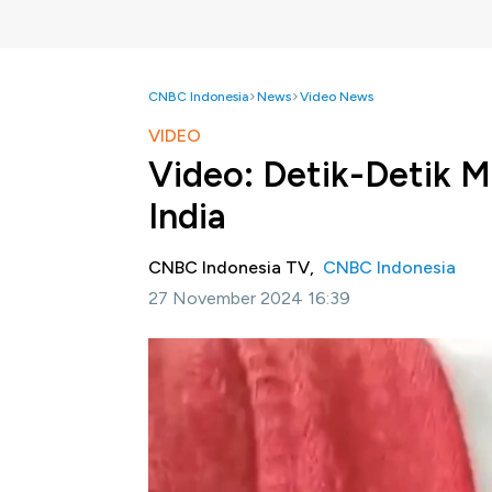
CNBC Indonesia
News
Video News
VIDEO
Video: Detik-Detik M
India
CNBC Indonesia TV,
CNBC Indonesia
27 November 2024 16:39
Jakarta, CNBC Indonesia -
Kendaraan Suzuk
Badaun, Uttar Pradesh, pada 24 November.
mobil menuntun pengemudi keluar dari jemba
Ashutosh Shivam mengatakan 'GPS gagal me
pembatas keselamatan atau rambu peringata
menyebabkan kecelakaan fatal.