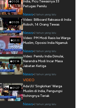
India, Picu Tewasnya 33
01:05
Petugas Pemilu
News
2 tahun yang lalu
Video: Billboard Raksasa di India
01:05
Roboh, 14 Orang Tewas
News
2 tahun yang lalu
Video: PM Modi Rasis ke Warga
01:11
Muslim, Oposisi India Ngamuk
News
2 tahun yang lalu
Video: Pemilu India Dimulai,
Narendra Modi Incar Masa
01:14
Jabatan Ketiga
News
2 tahun yang lalu
VIDEO
Ada UU 'Singkirkan' Warga
01:27
Muslim di India, Pengungsi
Rohingnya Teriak
News
2 tahun yang lalu