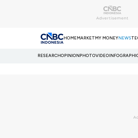
HOME
MARKET
MY MONEY
NEWS
TE
RESEARCH
OPINION
PHOTO
VIDEO
INFOGRAPHI