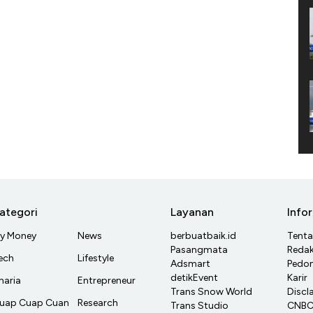
ategori
Layanan
Info
y Money
News
berbuatbaik.id
Tent
Pasangmata
Redak
ech
Lifestyle
Adsmart
Pedom
detikEvent
Karir
haria
Entrepreneur
Trans Snow World
Discl
uap Cuap Cuan
Research
Trans Studio
CNBC 