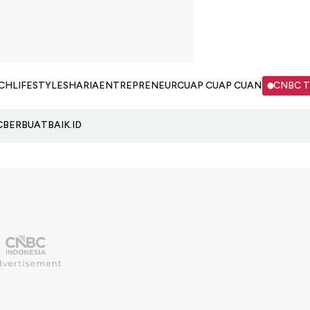
CH
LIFESTYLE
SHARIA
ENTREPRENEUR
CUAP CUAP CUAN
CNBC 
C
BERBUATBAIK.ID