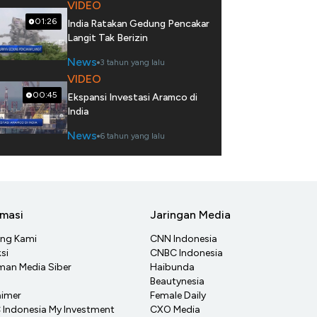
VIDEO
01:26
India Ratakan Gedung Pencakar
Langit Tak Berizin
News
3 tahun yang lalu
VIDEO
00:45
Ekspansi Investasi Aramco di
India
News
6 tahun yang lalu
rmasi
Jaringan Media
ang Kami
CNN Indonesia
si
CNBC Indonesia
an Media Siber
Haibunda
Beautynesia
aimer
Female Daily
Indonesia My Investment
CXO Media