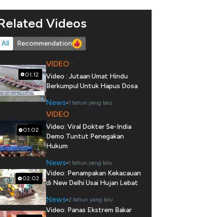
Related Videos
All
Recommendation
VIDEO :
01:12
Video : Jutaan Umat Hindu
Berkumpul Untuk Hapus Dosa
News
1 tahun yang lalu
VIDEO
Video: Viral Dokter Se-India
01:02
Demo Tuntut Penegakan
Hukum
News
1 tahun yang lalu
Video: Penampakan Kekacauan
02:02
di New Delhi Usai Hujan Lebat
News
2 tahun yang lalu
Video: Panas Ekstrem Bakar