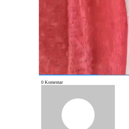
Simak informasi selengkapnya di CNBC Indo
Bagikan:
#india
#mobil jatuh dari jembatan