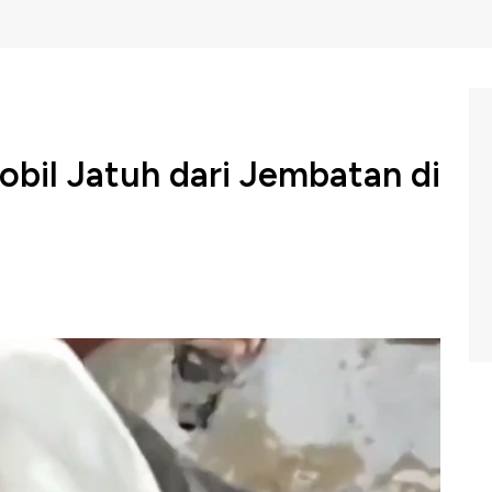
obil Jatuh dari Jembatan di
i putih jatuh ke Sungai Ramganga dari jalan tol di
Tiga orang tewas ketika Sistem Pemosisian Global (GPS)
tan yang belum selesai di India.
Petugas polisi
mperbarui perubahan rute.
Selain itu,
tidak adanya
n di jembatan yang sedang dibangun hingga akhirnya