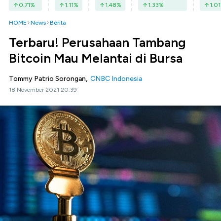
0.71
%
1.11
%
1.48
%
1.33
%
1.01
HOME
News
Berita
Terbaru! Perusahaan Tambang
Bitcoin Mau Melantai di Bursa
Tommy Patrio Sorongan,
CNBC Indonesia
18 November 2021 20:39