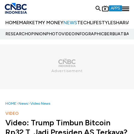
APPS
HOME
MARKET
MY MONEY
NEWS
TECH
LIFESTYLE
SHARIA
E
RESEARCH
OPINION
PHOTO
VIDEO
INFOGRAPHIC
BERBUATBAIK.
HOME
News
Video News
VIDEO
Video: Trump Timbun Bitcoin
Rp32 T, Jadi Presiden AS Terkaya?