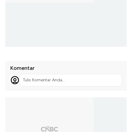
Komentar
Tulis Komentar Anda...