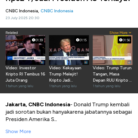
CNBC Indonesia,
CNBC Indonesia
23 July 2025 20:30
Related
Show More
01:39
01:15
01:56
Video: Investor
Video: Kekayaan
Video: Trump Turun
Kripto RI Tembus 16
Trump Melejit!
Tangan, Masa
Juta Orang
Kripto Jadi
Depan RUU Kripto di
1 tahun yang lalu
Penyumbang
1 tahun yang lalu
AS Dipertaruhkan
1 tahun yang lalu
Jakarta, CNBC Indonesia
- Donald Trump kembali
jadi sorotan bukan hanyakarena jabatannya sebagai
Presiden Amerika S...
Show More