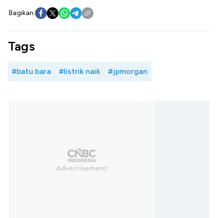
Bagikan:
Tags
#batu bara
#listrik naik
#jpmorgan