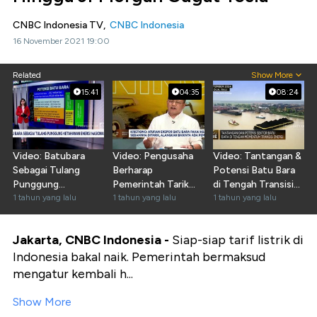
CNBC Indonesia TV,
CNBC Indonesia
16 November 2021 19:00
Related
Show More
15:41
04:35
08:24
Video: Batubara
Video: Pengusaha
Video: Tantangan &
Sebagai Tulang
Berharap
Potensi Batu Bara
Punggung
Pemerintah Tarik
di Tengah Transisi
Ketahanan Energi
1 tahun yang lalu
Aturan HBA Ekspor
1 tahun yang lalu
Energi
1 tahun yang lalu
Nasional
Batu Bara
Jakarta, CNBC Indonesia -
Siap-siap tarif listrik di
Indonesia bakal naik. Pemerintah bermaksud
mengatur kembali h...
Show More