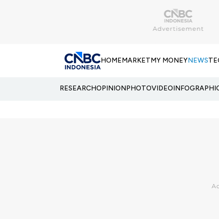
HOME
MARKET
MY MONEY
NEWS
TE
RESEARCH
OPINION
PHOTO
VIDEO
INFOGRAPHI