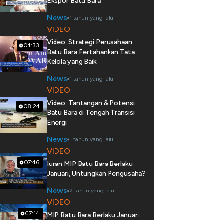
Ekspor Batu Bara
News
1 tahun yang lalu
VIDEO
Video: Strategi Perusahaan
04:33
Batu Bara Pertahankan Tata
Kelola yang Baik
News
1 tahun yang lalu
VIDEO
Video: Tantangan & Potensi
08:24
Batu Bara di Tengah Transisi
Energi
News
1 tahun yang lalu
VIDEO
07:46
Iuran MIP Batu Bara Berlaku
Januari, Untungkan Pengusaha?
News
2 tahun yang lalu
VIDEO
07:14
MIP Batu Bara Berlaku Januari