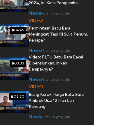
2024, Ini Kata Pengusaha!
News
2 tahun yang lalu
VIDEO
Permintaan Batu Bara
04:45
Meningkat Tapi RI Sulit Penuhi,
Kenapa?
News
2 tahun yang lalu
Video: PLTU Batu Bara Bakal
Dipensiunkan, Inikah
03:33
Dampaknya?
News
2 tahun yang lalu
VIDEO
Biang Kerok Harga Batu Bara
08:30
Ambruk Usai 12 Hari Lari
Kencang
News
2 tahun yang lalu