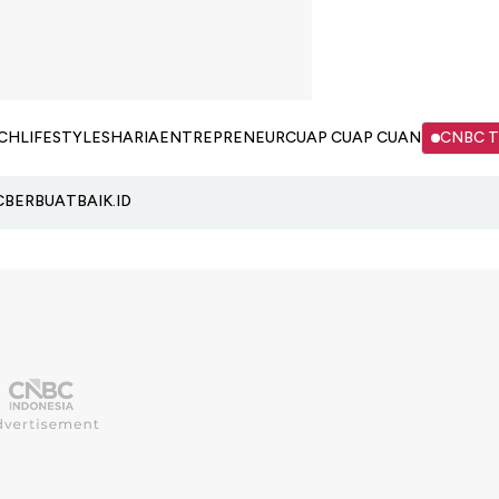
CH
LIFESTYLE
SHARIA
ENTREPRENEUR
CUAP CUAP CUAN
CNBC 
C
BERBUATBAIK.ID