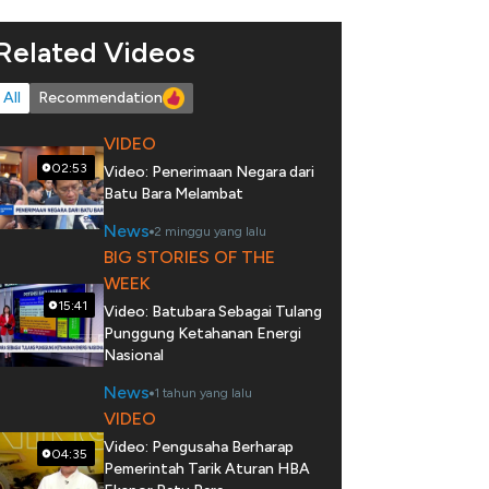
Related Videos
All
Recommendation
VIDEO
02:53
Video: Penerimaan Negara dari
Batu Bara Melambat
News
2 minggu yang lalu
BIG STORIES OF THE
WEEK
15:41
Video: Batubara Sebagai Tulang
Punggung Ketahanan Energi
Nasional
News
1 tahun yang lalu
VIDEO
Video: Pengusaha Berharap
04:35
Pemerintah Tarik Aturan HBA