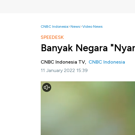
CNBC Indonesia
News
Video News
SPEEDESK
Banyak Negara "Nyan
CNBC Indonesia TV,
CNBC Indonesia
11 January 2022 15:39
Jakarta, CNBC Indonesia-
Sebelum pemer
batu bara secara bertahap, telah banyak n
melakukan moratorium ekspor batu baranya.
Selengkapnya dalam program Power Lunch CN
Bagikan: