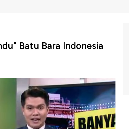
du" Batu Bara Indonesia
intah mengumumkan rencana pembukaan keran ekspor
egara tetangga yang memprotes keputusan Indonesia
BC Indonesia (Selasa, 11/01/2021) berikut ini.