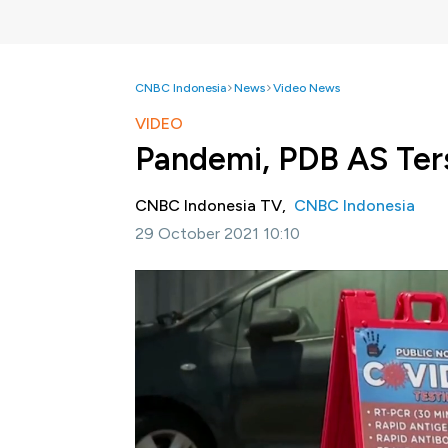
CNBC Indonesia
News
Video News
VIDEO
Pandemi, PDB AS Ter
CNBC Indonesia TV,
CNBC Indonesia
29 October 2021 10:10
Jakarta, CNBC Indonesia -
Departemen Per
bruto atau pertumbuhan ekonomi negeri Pam
Pertumbuhan tersebut merupakan yang terla
Selengkapnya dalam program Squawk Box CNB
Bagikan: