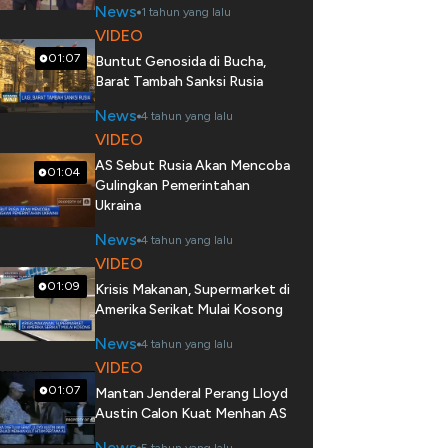
News
1 tahun yang lalu
VIDEO
01:07
Buntut Genosida di Bucha,
Barat Tambah Sanksi Rusia
News
4 tahun yang lalu
VIDEO
AS Sebut Rusia Akan Mencoba
01:04
Gulingkan Pemerintahan
Ukraina
News
4 tahun yang lalu
VIDEO
01:09
Krisis Makanan, Supermarket di
Amerika Serikat Mulai Kosong
News
4 tahun yang lalu
VIDEO
01:07
Mantan Jenderal Perang Lloyd
Austin Calon Kuat Menhan AS
News