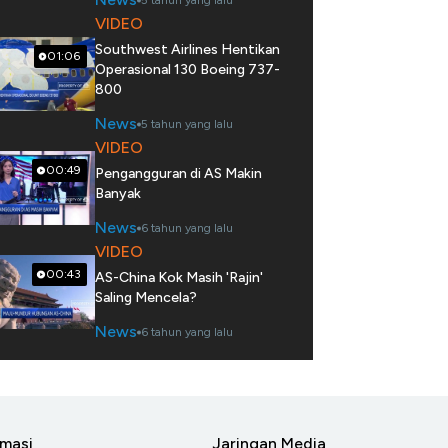
5 tahun yang lalu
VIDEO
Southwest Airlines Hentikan
01:06
Operasional 130 Boeing 737-
800
News
5 tahun yang lalu
VIDEO
00:49
Pengangguran di AS Makin
Banyak
News
6 tahun yang lalu
VIDEO
00:43
AS-China Kok Masih 'Rajin'
Saling Mencela?
News
6 tahun yang lalu
rmasi
Jaringan Media