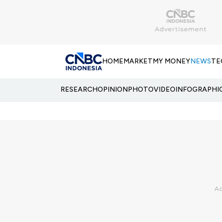
HOME
MARKET
MY MONEY
NEWS
TE
RESEARCH
OPINION
PHOTO
VIDEO
INFOGRAPHI