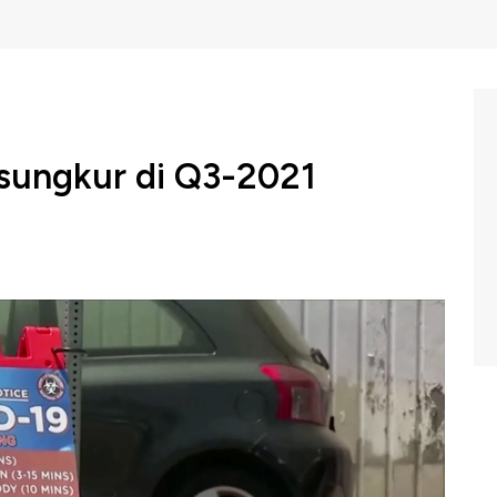
sungkur di Q3-2021
dagangan Amerika Serikat merilis produk domestik
an Sam itu tumbuh 2% pada kuartal ketiga 2021.
mbat di era pemulihan di masa pandemi.
C Indonesia (Jumat, 29/10/2021) berikut ini.