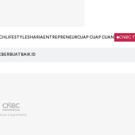
CH
LIFESTYLE
SHARIA
ENTREPRENEUR
CUAP CUAP CUAN
CNBC 
C
BERBUATBAIK.ID