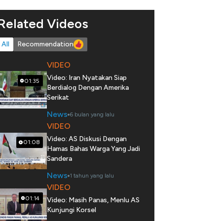
Related Videos
All
Recommendation
VIDEO
Video: Iran Nyatakan Siap
01:35
Berdialog Dengan Amerika
Serikat
News
6 bulan yang lalu
VIDEO
Video: AS Diskusi Dengan
01:08
Hamas Bahas Warga Yang Jadi
Sandera
News
1 tahun yang lalu
VIDEO
01:14
Video: Masih Panas, Menlu AS
Kunjungi Korsel