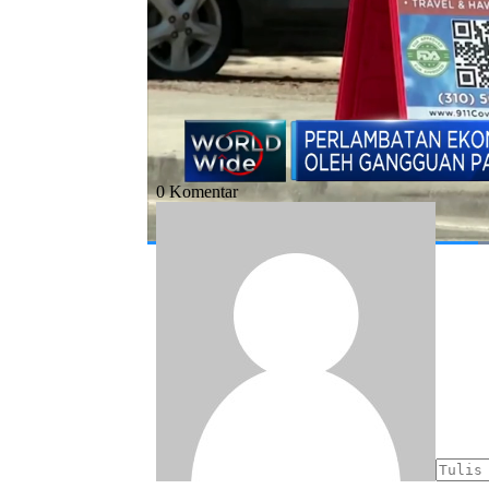
#amerika serikat
#as
#bruto
#domes