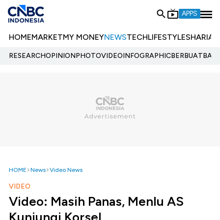
APPS
HOME
MARKET
MY MONEY
NEWS
TECH
LIFESTYLE
SHARIA
E
RESEARCH
OPINION
PHOTO
VIDEO
INFOGRAPHIC
BERBUATBAIK.
HOME
News
Video News
VIDEO
Video: Masih Panas, Menlu AS
Kunjungi Korsel