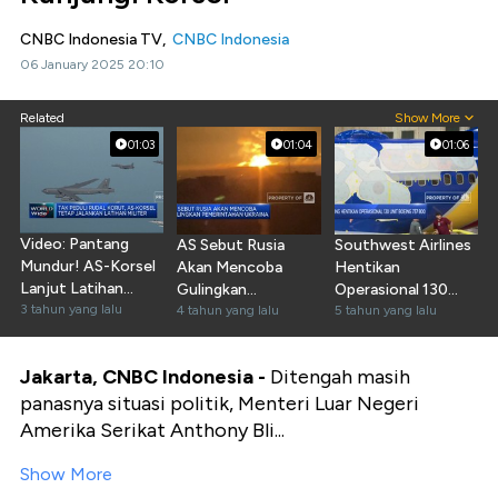
CNBC Indonesia TV,
CNBC Indonesia
06 January 2025 20:10
Related
Show More
01:03
01:04
01:06
Video: Pantang
AS Sebut Rusia
Southwest Airlines
Mundur! AS-Korsel
Akan Mencoba
Hentikan
Lanjut Latihan
Gulingkan
Operasional 130
Militer!
3 tahun yang lalu
Pemerintahan
4 tahun yang lalu
Boeing 737-800
5 tahun yang lalu
Ukraina
Jakarta, CNBC Indonesia -
Ditengah masih
panasnya situasi politik, Menteri Luar Negeri
Amerika Serikat Anthony Bli...
Show More