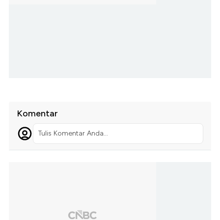
Komentar
Tulis Komentar Anda...