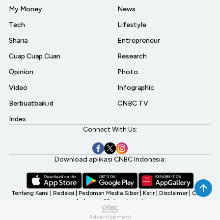
My Money
News
Tech
Lifestyle
Sharia
Entrepreneur
Cuap Cuap Cuan
Research
Opinion
Photo
Video
Infographic
Berbuatbaik.id
CNBC TV
Index
Connect With Us:
Download aplikasi CNBC Indonesia:
Tentang Kami
|
Redaksi
|
Pedoman Media Siber
|
Karir
|
Disclaimer
|
CNBC
Indonesia My Investment
©2026 CNBC Indonesia, A Transmedia Company