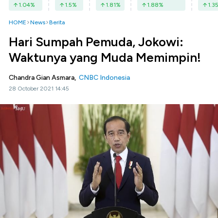
1.04
%
1.5
%
1.81
%
1.88
%
1.3
HOME
News
Berita
Hari Sumpah Pemuda, Jokowi:
Waktunya yang Muda Memimpin!
Chandra Gian Asmara,
CNBC Indonesia
28 October 2021 14:45