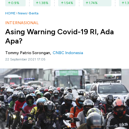
0.9
%
1.38
%
1.54
%
1.74
%
1.3
HOME
News
Berita
INTERNASIONAL
Asing Warning Covid-19 RI, Ada
Apa?
Tommy Patrio Sorongan,
CNBC Indonesia
22 September 2021 17:05