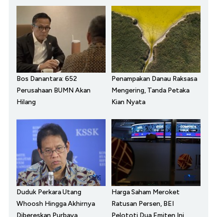
Bos Danantara: 652
Penampakan Danau Raksasa
Perusahaan BUMN Akan
Mengering, Tanda Petaka
Hilang
Kian Nyata
Duduk Perkara Utang
Harga Saham Meroket
Whoosh Hingga Akhirnya
Ratusan Persen, BEI
Dibereskan Purbaya
Pelototi Dua Emiten Ini