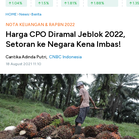
1.04
%
1.5
%
1.81
%
1.88
%
1.3
HOME
News
Berita
NOTA KEUANGAN & RAPBN 2022
Harga CPO Diramal Jeblok 2022,
Setoran ke Negara Kena Imbas!
Cantika Adinda Putri,
CNBC Indonesia
18 August 2021 11:10