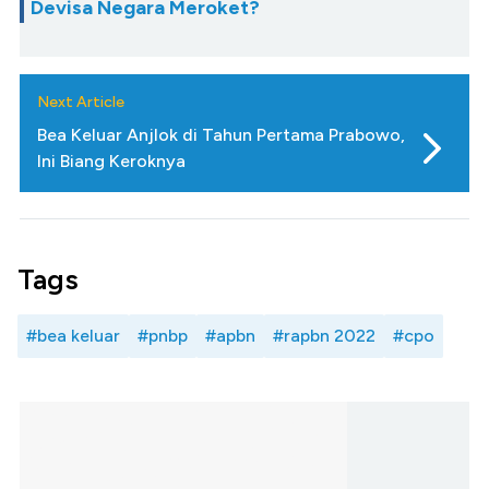
Devisa Negara Meroket?
Next Article
Bea Keluar Anjlok di Tahun Pertama Prabowo,
Ini Biang Keroknya
Tags
#bea keluar
#pnbp
#apbn
#rapbn 2022
#cpo