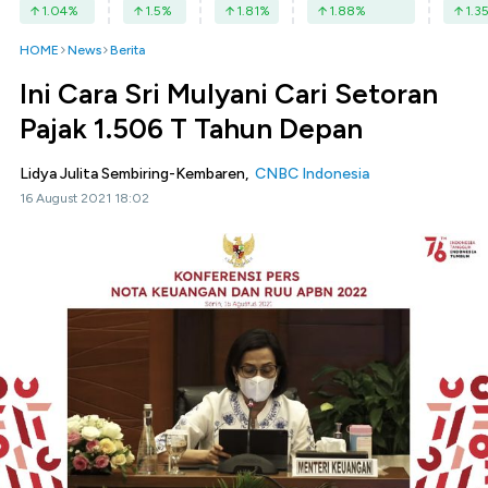
1.04
%
1.5
%
1.81
%
1.88
%
1.3
HOME
News
Berita
Ini Cara Sri Mulyani Cari Setoran
Pajak 1.506 T Tahun Depan
Lidya Julita Sembiring-Kembaren,
CNBC Indonesia
16 August 2021 18:02