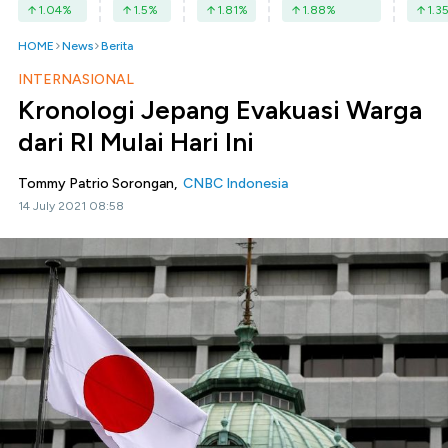
1.04
%
1.5
%
1.81
%
1.88
%
1.3
HOME
News
Berita
INTERNASIONAL
Kronologi Jepang Evakuasi Warga
dari RI Mulai Hari Ini
Tommy Patrio Sorongan,
CNBC Indonesia
14 July 2021 08:58