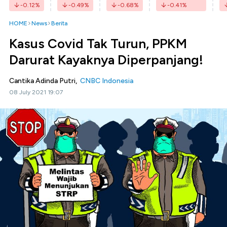
-0.12
%
-0.49
%
-0.68
%
-0.41
%
HOME
News
Berita
Kasus Covid Tak Turun, PPKM
Darurat Kayaknya Diperpanjang!
Cantika Adinda Putri,
CNBC Indonesia
08 July 2021 19:07