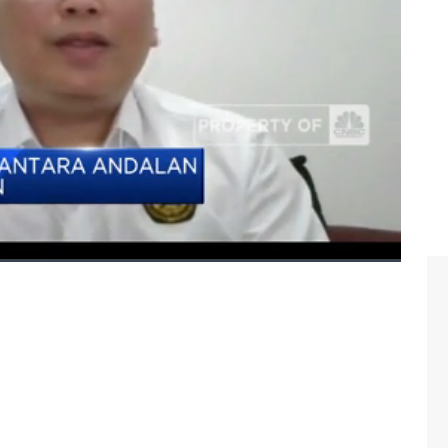
awan Anditya di Squawk Box, CNBC Indonesia (Kamis,
rgi surya