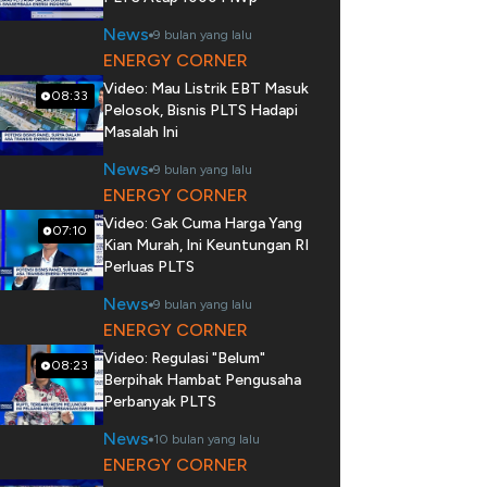
News
9 bulan yang lalu
ENERGY CORNER
Video: Mau Listrik EBT Masuk
08:33
Pelosok, Bisnis PLTS Hadapi
Masalah Ini
News
9 bulan yang lalu
ENERGY CORNER
Video: Gak Cuma Harga Yang
07:10
Kian Murah, Ini Keuntungan RI
Perluas PLTS
News
9 bulan yang lalu
ENERGY CORNER
Video: Regulasi "Belum"
08:23
Berpihak Hambat Pengusaha
Perbanyak PLTS
News
10 bulan yang lalu
ENERGY CORNER