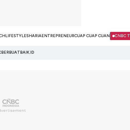
CH
LIFESTYLE
SHARIA
ENTREPRENEUR
CUAP CUAP CUAN
CNBC 
C
BERBUATBAIK.ID