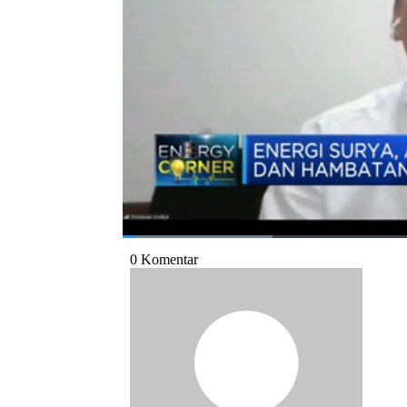
Direktur EBTKE Kementerian ESDM, Chrisn
24/06/2021)
Bagikan:
#kemenetrian esdm
#ebt
#plts
#ene