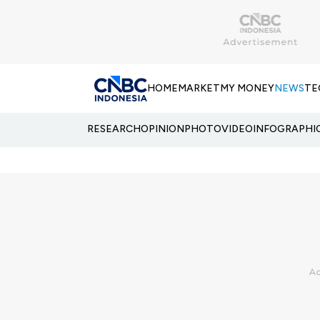
HOME
MARKET
MY MONEY
NEWS
TE
RESEARCH
OPINION
PHOTO
VIDEO
INFOGRAPHI