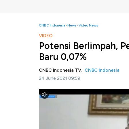
CNBC Indonesia
News
Video News
VIDEO
Potensi Berlimpah, P
Baru 0,07%
CNBC Indonesia TV,
CNBC Indonesia
24 June 2021 09:59
Jakarta, CNBC Indonesia-
Indonesia memil
tersebar dari Sabang Hingga Merauke. Dir
menyebutkan saat ini pemanfaatannya baru
dimana saat ini tengah dikerjakan PLTS Tera
Seperti apa tantangan pengembangan PLTS 