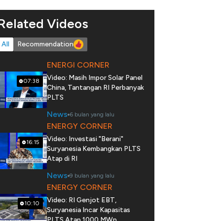
Related Videos
All
Recommendation
ENERGI CORNER
Video: Masih Impor Solar Panel
07:38
China, Tantangan RI Perbanyak
PLTS
News
6 bulan yang lalu
ENERGY CORNER
Video: Investasi "Berani"
16:15
Suryanesia Kembangkan PLTS
Atap di RI
News
9 bulan yang lalu
ENERGY CORNER
Video: RI Genjot EBT,
10:10
Suryanesia Incar Kapasitas
PLTS Atap 1000 MWp