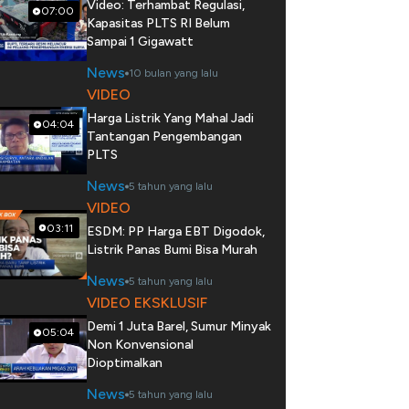
Video: Terhambat Regulasi,
07:00
Kapasitas PLTS RI Belum
Sampai 1 Gigawatt
News
10 bulan yang lalu
VIDEO
Harga Listrik Yang Mahal Jadi
04:04
Tantangan Pengembangan
PLTS
News
5 tahun yang lalu
VIDEO
03:11
ESDM: PP Harga EBT Digodok,
Listrik Panas Bumi Bisa Murah
News
5 tahun yang lalu
VIDEO EKSKLUSIF
Demi 1 Juta Barel, Sumur Minyak
05:04
Non Konvensional
Dioptimalkan
News
5 tahun yang lalu