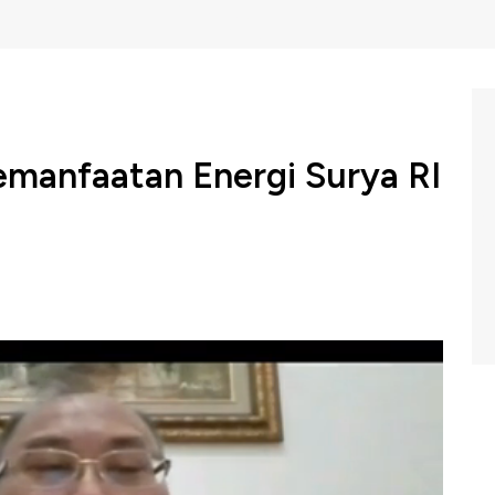
emanfaatan Energi Surya RI
iki potensi energi surya hingga 207,8 Gigawatt yang
ektur EBTKE Kementerian ESDM, Chrisnawan Anditya
 0,07% atau kapasitas terpasang baru 153,8 Megawatt,
pung Cirata dan PLTS Bali.
RI? Selengkapnya simak dialog Aline Wiratmaja dengan