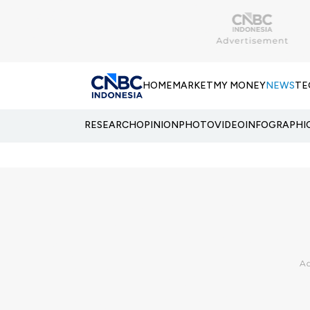
HOME
MARKET
MY MONEY
NEWS
TE
RESEARCH
OPINION
PHOTO
VIDEO
INFOGRAPHI