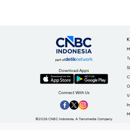
K
M
T
part of
S
Download Apps
C
O
Connect With Us
V
I
M
©2026 CNBC Indonesia, A Transmedia Company