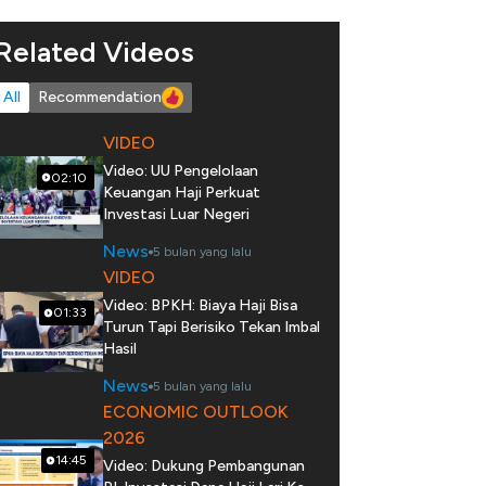
Related Videos
All
Recommendation
VIDEO
Video: UU Pengelolaan
02:10
Keuangan Haji Perkuat
Investasi Luar Negeri
News
5 bulan yang lalu
VIDEO
Video: BPKH: Biaya Haji Bisa
01:33
Turun Tapi Berisiko Tekan Imbal
Hasil
News
5 bulan yang lalu
ECONOMIC OUTLOOK
2026
14:45
Video: Dukung Pembangunan