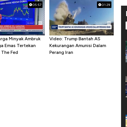
05:57
01:29
arga Minyak Ambruk
Video: Trump Bantah AS
ga Emas Tertekan
Kekurangan Amunisi Dalam
 The Fed
Perang Iran