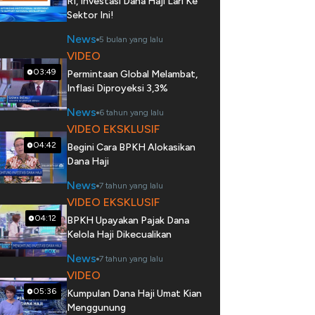
RI, Investasi Dana Haji Lari Ke
Sektor Ini!
News
5 bulan yang lalu
VIDEO
03:49
Permintaan Global Melambat,
Inflasi Diproyeksi 3,3%
News
6 tahun yang lalu
VIDEO EKSKLUSIF
04:42
Begini Cara BPKH Alokasikan
Dana Haji
News
7 tahun yang lalu
VIDEO EKSKLUSIF
04:12
BPKH Upayakan Pajak Dana
Kelola Haji Dikecualikan
News
7 tahun yang lalu
VIDEO
05:36
Kumpulan Dana Haji Umat Kian
Menggunung