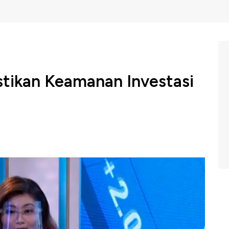
stikan Keamanan Investasi
a Keuangan Haji (BPKH) memastikan Rp 150 triliun dana
ota Badan Pelaksana BPKH, Beny Witjaksono
an dengan strategi yang mempertimbangkan risiko
enuh kehati-hatian serta memiliki nilai manfaat dan