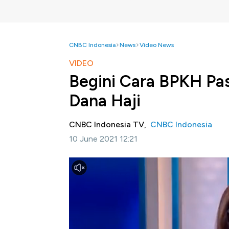
CNBC Indonesia
News
Video News
VIDEO
Begini Cara BPKH Pa
Dana Haji
CNBC Indonesia TV,
CNBC Indonesia
10 June 2021 12:21
Jakarta, CNBC Indonesia-
Badan Pengelol
haji yang dikelola BPKH tetap aman. Angg
menyampaikan bahwa dana haji diinvestasik
maupun imbal hasil dengan prinsip syariah, p
likuiditas yang baik.