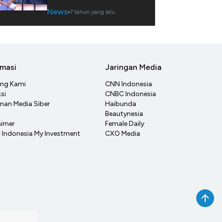
News
7 tahun yang lalu
rmasi
Jaringan Media
ang Kami
CNN Indonesia
si
CNBC Indonesia
an Media Siber
Haibunda
Beautynesia
aimer
Female Daily
Indonesia My Investment
CXO Media