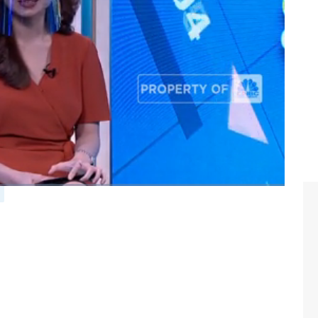
 dana haji yaitu penempatan dana di Bank Syariah sebesar
at Berharga Syariah Negara.
PKH?
Selengkapnya simak dialog Monica Chua dengan
sono di Profit,
CNBC
Indonesia
(Kamis, 10/06/2021)