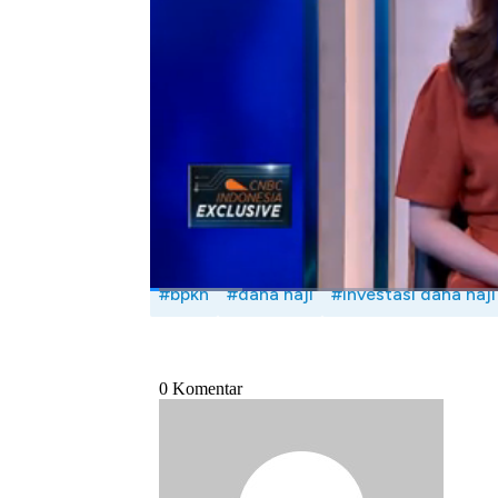
BPKH memiliki 4 pilihan instrumen investasi
30%, investasi langsung dan emas serta Sur
Seperti apa pengelolaan dana haji di B
Anggota Badan Pelaksana BPKH, Beny Witjak
Bagikan:
#bpkh
#dana haji
#investasi dana haji