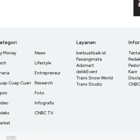
ategori
Layanan
Info
y Money
News
berbuatbaik.id
Tent
Pasangmata
Redak
ech
Lifestyle
Adsmart
Pedom
detikEvent
Karir
haria
Entrepreneur
Trans Snow World
Discl
uap Cuap Cuan
Research
Trans Studio
CNBC 
pini
Foto
ideo
Infografis
ndeks
CNBC TV
arket