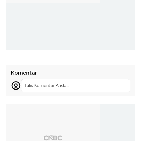
Komentar
Tulis Komentar Anda...