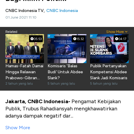
CNBC Indonesia TV,
CNBC Indonesia
01 June 2021 11:10
Related
Show More
05:53
15:32
04:17
Hamas-Fatah Damai
Komisaris 'Balas
Publik Pertanyakan
Hingga Relawan
Budi' Untuk Abdee
Kompetensi Abdee
Prabowo-Gibran
Slank?
Slank Jadi Komisaris
Jadi Komisaris
2 tahun yang lalu
5 tahun yang lalu
5 tahun yang lalu
BUMN
Jakarta, CNBC Indonesia-
Pengamat Kebijakan
Publik, Trubus Rahadiansyah mengkhawatirkan
adanya dampak negatif dar...
Show More