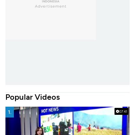
Popular Videos
1.
07:41