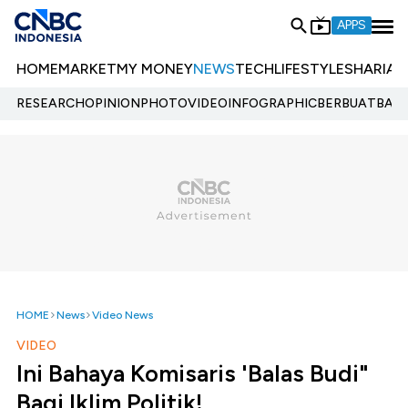
APPS
HOME
MARKET
MY MONEY
NEWS
TECH
LIFESTYLE
SHARIA
E
RESEARCH
OPINION
PHOTO
VIDEO
INFOGRAPHIC
BERBUATBAIK.
HOME
News
Video News
VIDEO
Ini Bahaya Komisaris 'Balas Budi"
Bagi Iklim Politik!